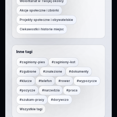
Wolontariat w Twojej okolicy
Akcje społeczne i zbiórki
Projekty społeczne i obywatelskie
Ciekawostki i historie miejsc
Inne tagi
#
zaginiony-pies
#
zaginiony-kot
#
zgubione
#
znalezione
#
dokumenty
#
klucze
#
telefon
#
rower
#
wypozycze
#
pozycze
#
narzedzia
#
praca
#
szukam-pracy
#
dorywczo
Wszystkie tagi