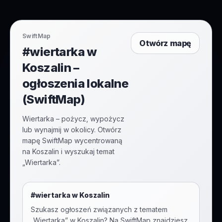
SwiftMap
Otwórz mapę
#wiertarka w
Koszalin –
ogłoszenia lokalne
(SwiftMap)
Wiertarka – pożycz, wypożycz
lub wynajmij w okolicy. Otwórz
mapę SwiftMap wycentrowaną
na Koszalin i wyszukaj temat
„Wiertarka”.
#
wiertarka
w
Koszalin
Szukasz ogłoszeń związanych z tematem
„
Wiertarka
” w
Koszalin
? Na SwiftMap znajdziesz