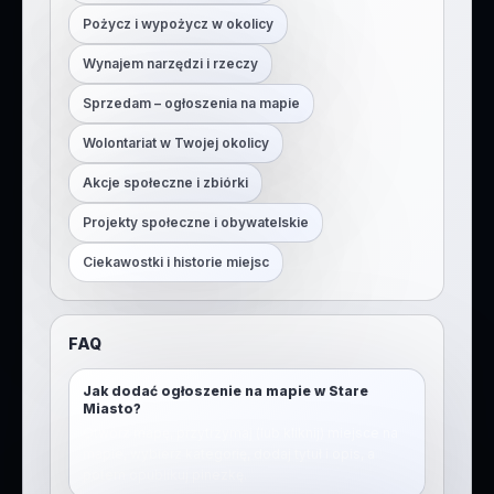
Pożycz i wypożycz w okolicy
Wynajem narzędzi i rzeczy
Sprzedam – ogłoszenia na mapie
Wolontariat w Twojej okolicy
Akcje społeczne i zbiórki
Projekty społeczne i obywatelskie
Ciekawostki i historie miejsc
FAQ
Jak dodać ogłoszenie na mapie w Stare
Miasto?
Otwórz mapę, przytrzymaj (lub kliknij) miejsce na
mapie, wybierz kategorię, dodaj tytuł i opis, a
potem opublikuj pinezkę.