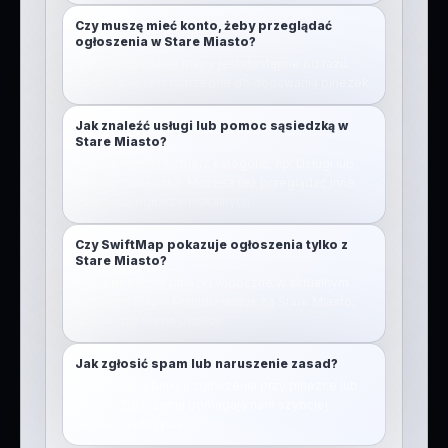
Czy muszę mieć konto, żeby przeglądać
ogłoszenia w Stare Miasto?
Nie. Przeglądanie mapy jest dostępne od razu.
Logowanie jest potrzebne do dodawania pinezek.
Jak znaleźć usługi lub pomoc sąsiedzką w
Stare Miasto?
Otwórz mapę i wybierz kategorię, np. Usługi lub
Pomoc sąsiedzka. Możesz też przeglądać inne
kategorie ogłoszeń lokalnych.
Czy SwiftMap pokazuje ogłoszenia tylko z
Stare Miasto?
Mapa pokazuje pinezki widoczne w aktualnym
obszarze mapy. Przybliż widok na Stare Miasto,
aby skupić się na okolicy.
Jak zgłosić spam lub naruszenie zasad?
Skorzystaj z funkcji zgłoszenia przy pinezce lub
profilu. Zgłoszenia pomagają nam szybciej
usuwać nadużycia.