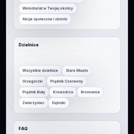
Wolontariat w Twojej okolicy
Akcje społeczne i zbiórki
Dzielnice
Wybierz dzielnicę w
Kraków
i otwórz mapę ogłoszeń
lokalnych.
Wszystkie dzielnice
Stare Miasto
Grzegórzki
Prądnik Czerwony
Prądnik Biały
Krowodrza
Bronowice
Zwierzyniec
Dębniki
FAQ