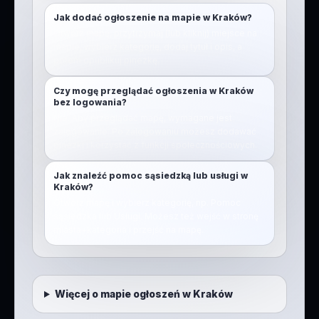
Jak dodać ogłoszenie na mapie w Kraków?
Otwórz mapę, przytrzymaj (lub kliknij) miejsce na
mapie, wybierz kategorię, dodaj tytuł i opis, a
potem opublikuj pinezkę.
Czy mogę przeglądać ogłoszenia w Kraków
bez logowania?
Nie. Aby przeglądać mapę, wymagane jest
zalogowanie. Po zalogowaniu możesz dodawać
pinezki i korzystać z funkcji społecznościowych.
Jak znaleźć pomoc sąsiedzką lub usługi w
Kraków?
Otwórz mapę i wybierz kategorię, np. Pomoc
sąsiedzka lub Usługi. Możesz też wejść w stronę
miasta+kategoria i przejść na mapę.
Więcej o mapie ogłoszeń w
Kraków