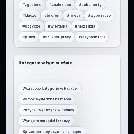
#
zgubione
#
znalezione
#
dokumenty
#
klucze
#
telefon
#
rower
#
wypozycze
#
pozycze
#
wiertarka
#
narzedzia
#
praca
#
szukam-pracy
Wszystkie tagi
Kategorie w tym mieście
Przejdź do listy kategorii dla miasta
Kraków
albo
wybierz konkretną kategorię.
Wszystkie kategorie w
Kraków
Pomoc sąsiedzka na mapie
Pożycz i wypożycz w okolicy
Wynajem narzędzi i rzeczy
Sprzedam – ogłoszenia na mapie