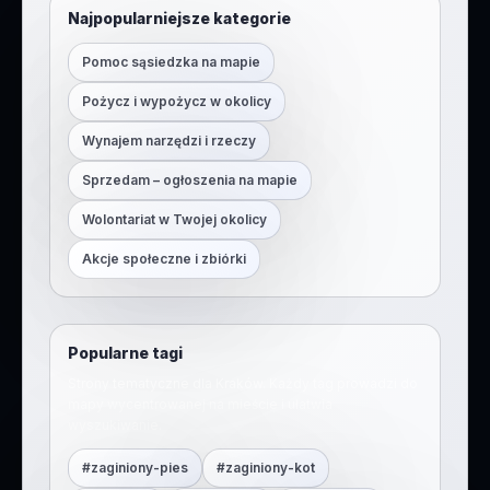
Najpopularniejsze kategorie
Pomoc sąsiedzka na mapie
Pożycz i wypożycz w okolicy
Wynajem narzędzi i rzeczy
Sprzedam – ogłoszenia na mapie
Wolontariat w Twojej okolicy
Akcje społeczne i zbiórki
Popularne tagi
Strony tematyczne dla
Kraków
. Każdy tag prowadzi do
mapy wycentrowanej na mieście i ułatwia
wyszukiwanie.
#
zaginiony-pies
#
zaginiony-kot