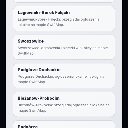
Łagiewniki-Borek Fałęcki
Łagiewniki-Borek Fałęcki: przeglądaj ogłoszenia
lokalne na mapie SwiftMap.
Swoszowice
Swoszowice: ogłoszenia i pinezki w okolicy na mapie
SwiftMap.
Podgórze Duchackie
Podgórze Duchackie: ogłoszenia lokalne i usługi na
mapie SwiftMap.
Bieżanów-Prokocim
Bieżanów-Prokocim: przeglądaj ogłoszenia lokalne na
mapie SwiftMap.
Podgórze