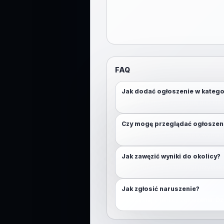
FAQ
Jak dodać ogłoszenie w kateg
Otwórz mapę, przytrzymaj (lub klikn
Czy mogę przeglądać ogłoszen
Nie. Aby przeglądać mapę, wymaga
Jak zawęzić wyniki do okolicy?
Włącz lokalizację lub użyj przycisk
Jak zgłosić naruszenie?
Skorzystaj z funkcji zgłoszenia. D