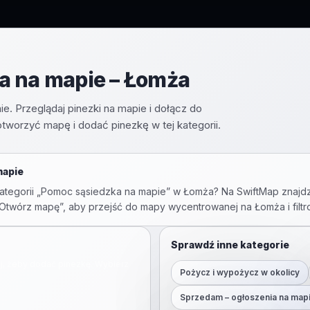
a na mapie – Łomża
ie. Przeglądaj pinezki na mapie i dołącz do
 otworzyć mapę i dodać pinezkę w tej kategorii.
mapie
tegorii „
Pomoc sąsiedzka na mapie
” w
Łomża
? Na SwiftMap znajd
ij „Otwórz mapę”, aby przejść do mapy wycentrowanej na
Łomża
i filt
Sprawdź inne kategorie
ij, żeby dodać pinezkę. Wybierz
Pożycz i wypożycz w okolicy
Sprzedam – ogłoszenia na map