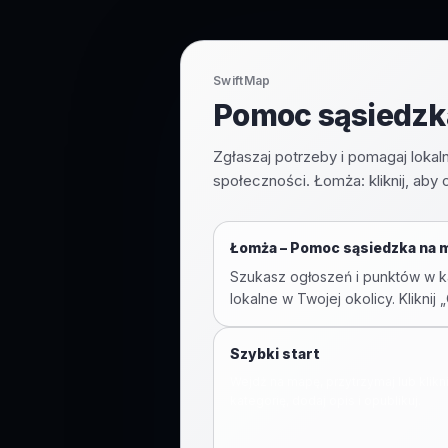
SwiftMap
Pomoc sąsiedzk
Zgłaszaj potrzeby i pomagaj lokaln
społeczności. Łomża: kliknij, aby
Łomża
–
Pomoc sąsiedzka na 
Szukasz ogłoszeń i punktów w ka
lokalne w Twojej okolicy. Klikn
Szybki start
Wejdź na mapę, przytrzymaj lub klikn
kategorię, dodaj opis i opublikuj.