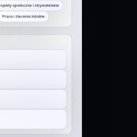
rojekty społeczne i obywatelskie
Praca i zlecenia lokalne
j pinezkę.
z funkcji społecznościowych.