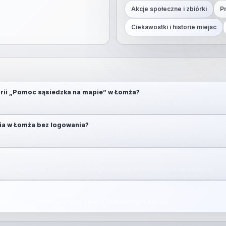
Akcje społeczne i zbiórki
P
Ciekawostki i historie miejsc
orii „Pomoc sąsiedzka na mapie” w Łomża?
ij) miejsce na mapie, wybierz kategorię, dodaj tytuł i opis, a potem opubliku
ia w Łomża bez logowania?
ne jest zalogowanie. Po zalogowaniu możesz dodawać pinezki i korzystać 
u „Moja lokalizacja”, a potem przeglądaj pinezki w pobliżu w tej kategorii.
zięki temu szybciej usuwamy spam i treści łamiące zasady.