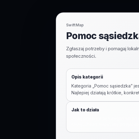
SwiftMap
Pomoc sąsiedzk
Zgłaszaj potrzeby i pomagaj lokaln
społeczności.
Opis kategorii
Kategoria „Pomoc sąsiedzka” jes
Najlepiej działają krótkie, konkr
Jak to działa
Dodaj pinezkę w tej kategorii lub pr
Kliknij „Otwórz mapę”, aby przejść do 