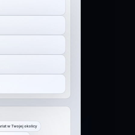
ę.
zenia.
.
riat w Twojej okolicy