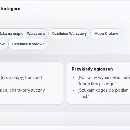
 kategorii
nkretnym mieście, skorzystaj z podstrony łączącej miasto i kategorię — to d
zka na mapie
– Warszawa
Dzielnice Warszawy
Mapa Kraków
ków
Dzielnice Krakowa
Przykłady ogłoszeń
(np. zakupy, transport,
„Pomoc w wyniesieniu mebl
Ronda Mogilskiego”
lica, charakterystyczny
„Szukam kogoś do podlani
minut”