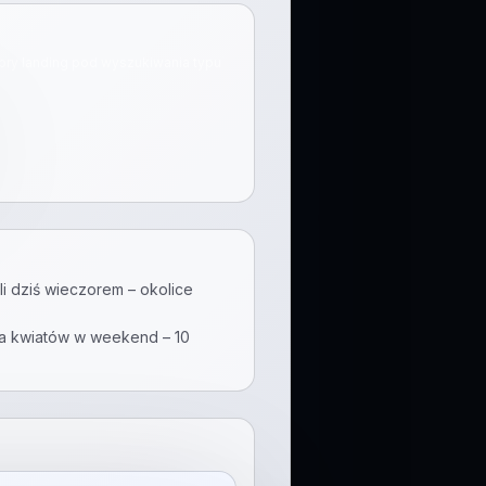
obry landing pod wyszukiwania typu
i dziś wieczorem – okolice
a kwiatów w weekend – 10