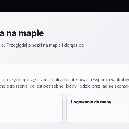
a na mapie
ie. Przeglądaj pinezki na mapie i dołącz do
t do szybkiego zgłaszania potrzeb i oferowania wsparcia w okolicy
etne ogłoszenia: co jest potrzebne, kiedy i gdzie oraz jak się skonta
Logowanie do mapy
zeglądaj ogłoszenia na mapie.
Aby przeglądać mapę, wymagane 
aplikacji.
możesz dodawać pinezki i korzyst