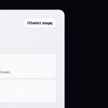
Otwórz mapę
.
ktować.
jest zalogowanie. Po zalogowaniu
ać z funkcji społecznościowych.