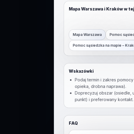
Mapa Warszawa i Kraków w tej
Jeśli interesują Cię ogłoszenia w ko
„mapa miasto” + kategoria.
Mapa Warszawa
Pomoc sąsied
Pomoc sąsiedzka na mapie
– Kra
Wskazówki
Podaj termin i zakres pomocy 
opieka, drobna naprawa).
Doprecyzuj obszar (osiedle, u
punkt) i preferowany kontakt.
FAQ