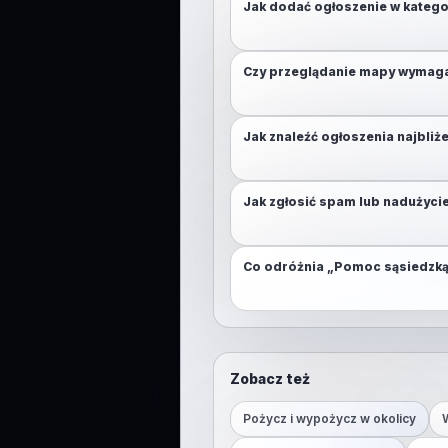
Jak dodać ogłoszenie w katego
Otwórz mapę, przytrzymaj (lub klikn
Czy przeglądanie mapy wymag
Nie. Logowanie jest potrzebne do
Jak znaleźć ogłoszenia najbliż
Włącz lokalizację lub użyj przycisk
Jak zgłosić spam lub nadużyci
Skorzystaj z funkcji zgłoszenia p
Co odróżnia „Pomoc sąsiedzką
Pomoc sąsiedzka jest bardziej doraź
Zobacz też
Pożycz i wypożycz w okolicy