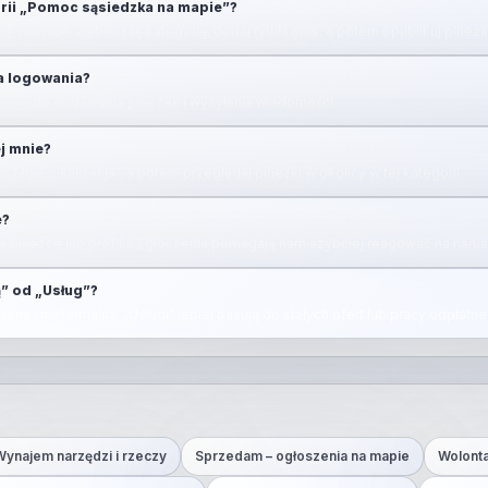
rii „Pomoc sąsiedzka na mapie”?
ij) miejsce, wybierz tę kategorię, dodaj tytuł i opis, a potem opublikuj pinezk
a logowania?
piero do dodawania pinezek i wysyłania wiadomości.
ej mnie?
u „Moja lokalizacja”, a potem przeglądaj pinezki w okolicy w tej kategorii.
e?
rzy pinezce lub profilu. Zgłoszenia pomagają nam szybciej reagować na narus
” od „Usług”?
na i nieformalna. „Usługi” lepiej pasują do stałych ofert lub pracy odpłatnej
Wynajem narzędzi i rzeczy
Sprzedam – ogłoszenia na mapie
Wolonta