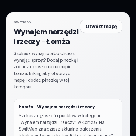
SwiftMap
Otwórz mapę
Wynajem narzędzi
i rzeczy – Łomża
Szukasz wynajmu albo chcesz
wynająć sprzęt? Dodaj pinezkę i
zobacz ogłoszenia na mapie.
Łomża: kliknij, aby otworzyć
mapę i dodać pinezkę w tej
kategorii.
Łomża
–
Wynajem narzędzi i rzeczy
Szukasz ogłoszeń i punktów w kategorii
„
Wynajem narzędzi i rzeczy
” w
Łomża
? Na
SwiftMap znajdziesz aktualne ogłoszenia
lokalne w Twojej okolicy. Kliknij „Otwórz mapę”,