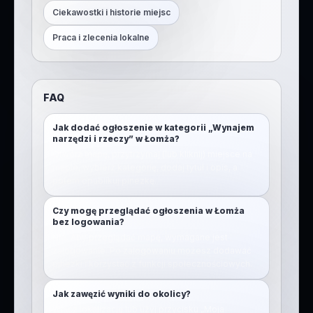
Ciekawostki i historie miejsc
Praca i zlecenia lokalne
FAQ
Jak dodać ogłoszenie w kategorii „Wynajem
narzędzi i rzeczy” w Łomża?
Otwórz mapę, przytrzymaj (lub kliknij) miejsce na
mapie, wybierz kategorię, dodaj tytuł i opis, a
potem opublikuj pinezkę.
Czy mogę przeglądać ogłoszenia w Łomża
bez logowania?
Nie. Aby przeglądać mapę, wymagane jest
zalogowanie. Po zalogowaniu możesz dodawać
pinezki i korzystać z funkcji społecznościowych.
Jak zawęzić wyniki do okolicy?
Włącz lokalizację lub użyj przycisku „Moja