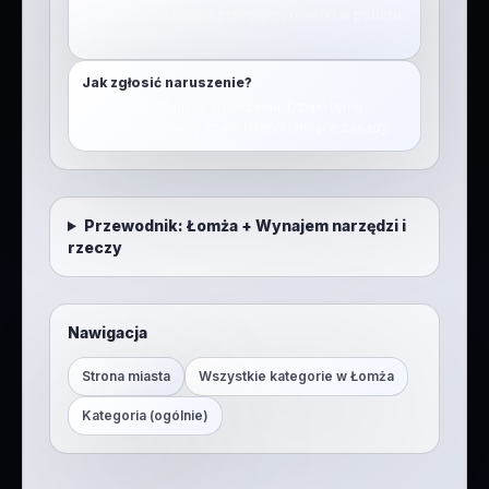
lokalizacja”, a potem przeglądaj pinezki w pobliżu
w tej kategorii.
Jak zgłosić naruszenie?
Skorzystaj z funkcji zgłoszenia. Dzięki temu
szybciej usuwamy spam i treści łamiące zasady.
Przewodnik:
Łomża
+
Wynajem narzędzi i
rzeczy
Nawigacja
Strona miasta
Wszystkie kategorie w
Łomża
Kategoria (ogólnie)