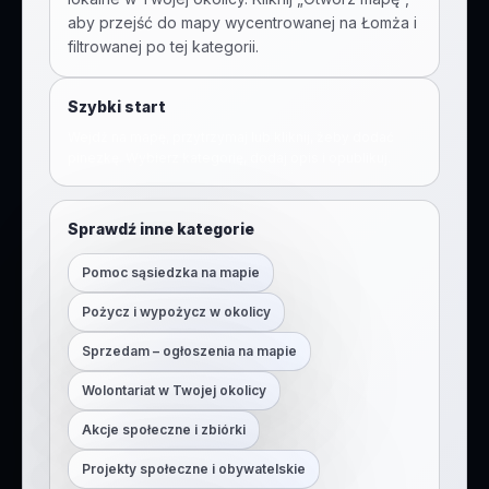
aby przejść do mapy wycentrowanej na
Łomża
i
filtrowanej po tej kategorii.
Szybki start
Wejdź na mapę, przytrzymaj lub kliknij, żeby dodać
pinezkę. Wybierz kategorię, dodaj opis i opublikuj.
Sprawdź inne kategorie
Pomoc sąsiedzka na mapie
Pożycz i wypożycz w okolicy
Sprzedam – ogłoszenia na mapie
Wolontariat w Twojej okolicy
Akcje społeczne i zbiórki
Projekty społeczne i obywatelskie