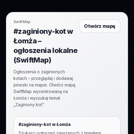
SwiftMap
Otwórz mapę
#zaginiony-kot w
Łomża –
ogłoszenia lokalne
(SwiftMap)
Ogłoszenia o zaginionych
kotach – przeglądaj i dodawaj
pinezki na mapie. Otwórz mapę
SwiftMap wycentrowaną na
Łomża i wyszukaj temat
„Zaginiony kot”.
#
zaginiony-kot
w
Łomża
Szukasz ogłoszeń związanych z tematem