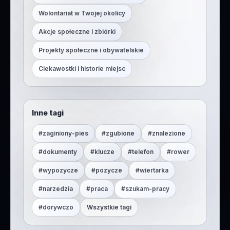
Wolontariat w Twojej okolicy
Akcje społeczne i zbiórki
Projekty społeczne i obywatelskie
Ciekawostki i historie miejsc
Inne tagi
#
zaginiony-pies
#
zgubione
#
znalezione
#
dokumenty
#
klucze
#
telefon
#
rower
#
wypozycze
#
pozycze
#
wiertarka
#
narzedzia
#
praca
#
szukam-pracy
#
dorywczo
Wszystkie tagi