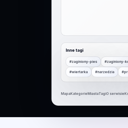
Inne tagi
#
zaginiony-pies
#
zaginiony-k
#
wiertarka
#
narzedzia
#
pr
Mapa
Kategorie
Miasta
Tagi
O serwisie
K