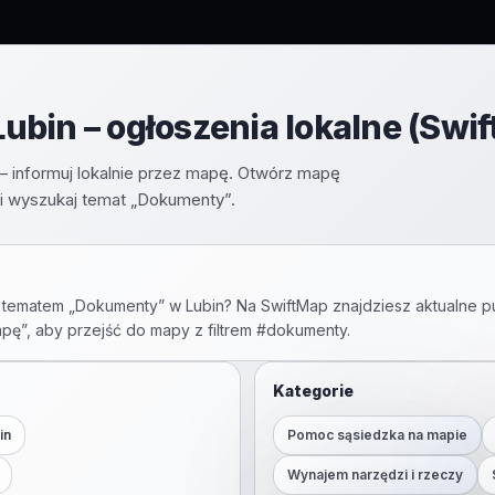
bin – ogłoszenia lokalne (Swi
– informuj lokalnie przez mapę. Otwórz mapę
i wyszukaj temat „Dokumenty”.
 tematem „
Dokumenty
” w
Lubin
? Na SwiftMap znajdziesz aktualne p
apę”, aby przejść do mapy z filtrem #
dokumenty
.
Kategorie
in
Pomoc sąsiedzka na mapie
Wynajem narzędzi i rzeczy