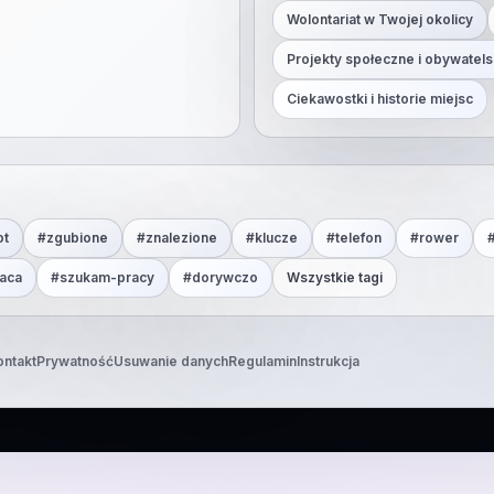
Wolontariat w Twojej okolicy
Projekty społeczne i obywatels
Ciekawostki i historie miejsc
ot
#
zgubione
#
znalezione
#
klucze
#
telefon
#
rower
aca
#
szukam-pracy
#
dorywczo
Wszystkie tagi
ontakt
Prywatność
Usuwanie danych
Regulamin
Instrukcja