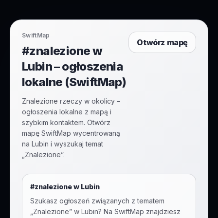
SwiftMap
Otwórz mapę
#znalezione w
Lubin – ogłoszenia
lokalne (SwiftMap)
Znalezione rzeczy w okolicy –
ogłoszenia lokalne z mapą i
szybkim kontaktem. Otwórz
mapę SwiftMap wycentrowaną
na Lubin i wyszukaj temat
„Znalezione”.
#
znalezione
w
Lubin
Szukasz ogłoszeń związanych z tematem
„
Znalezione
” w
Lubin
? Na SwiftMap znajdziesz