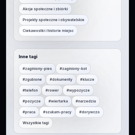
Akcje społeczne i zbiórki
Projekty społeczne i obywatelskie
Ciekawostki i historie miejsc
Inne tagi
#
zaginiony-pies
#
zaginiony-kot
#
zgubione
#
dokumenty
#
klucze
#
telefon
#
rower
#
wypozycze
#
pozycze
#
wiertarka
#
narzedzia
#
praca
#
szukam-pracy
#
dorywczo
Wszystkie tagi