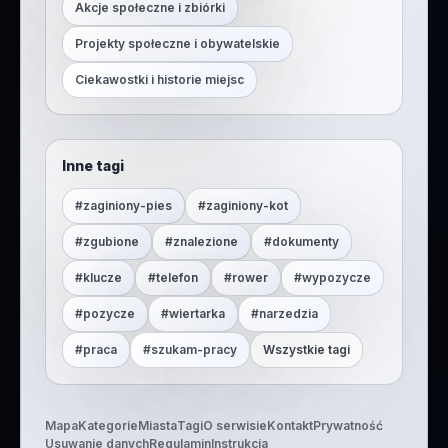
Akcje społeczne i zbiórki
Projekty społeczne i obywatelskie
Ciekawostki i historie miejsc
Inne tagi
#
zaginiony-pies
#
zaginiony-kot
#
zgubione
#
znalezione
#
dokumenty
#
klucze
#
telefon
#
rower
#
wypozycze
#
pozycze
#
wiertarka
#
narzedzia
#
praca
#
szukam-pracy
Wszystkie tagi
Mapa
Kategorie
Miasta
Tagi
O serwisie
Kontakt
Prywatność
Usuwanie danych
Regulamin
Instrukcja