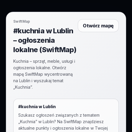
SwiftMap
Otwórz mapę
#kuchnia w Lublin
– ogłoszenia
lokalne (SwiftMap)
Kuchnia – sprzęt, meble, usługi i
ogłoszenia lokalne. Otwórz
mapę SwiftMap wycentrowaną
na Lublin i wyszukaj temat
„Kuchnia”.
#
kuchnia
w
Lublin
Szukasz ogłoszeń związanych z tematem
„
Kuchnia
” w
Lublin
? Na SwiftMap znajdziesz
aktualne punkty i ogłoszenia lokalne w Twojej