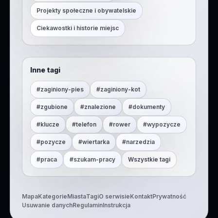
Projekty społeczne i obywatelskie
Ciekawostki i historie miejsc
Inne tagi
#
zaginiony-pies
#
zaginiony-kot
#
zgubione
#
znalezione
#
dokumenty
#
klucze
#
telefon
#
rower
#
wypozycze
#
pozycze
#
wiertarka
#
narzedzia
#
praca
#
szukam-pracy
Wszystkie tagi
Mapa
Kategorie
Miasta
Tagi
O serwisie
Kontakt
Prywatność
Usuwanie danych
Regulamin
Instrukcja