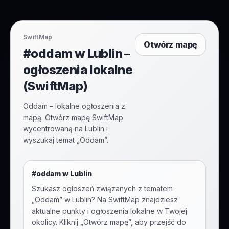
SwiftMap
Otwórz mapę
#oddam w Lublin –
ogłoszenia lokalne
(SwiftMap)
Oddam – lokalne ogłoszenia z
mapą. Otwórz mapę SwiftMap
wycentrowaną na Lublin i
wyszukaj temat „Oddam”.
#
oddam
w
Lublin
Szukasz ogłoszeń związanych z tematem
„
Oddam
” w
Lublin
? Na SwiftMap znajdziesz
aktualne punkty i ogłoszenia lokalne w Twojej
okolicy. Kliknij „Otwórz mapę”, aby przejść do