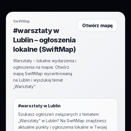
SwiftMap
Otwórz mapę
#warsztaty w
Lublin – ogłoszenia
lokalne (SwiftMap)
Warsztaty – lokalne wydarzenia i
ogłoszenia na mapie. Otwórz
mapę SwiftMap wycentrowaną
na Lublin i wyszukaj temat
„Warsztaty”.
#
warsztaty
w
Lublin
Szukasz ogłoszeń związanych z tematem
„
Warsztaty
” w
Lublin
? Na SwiftMap znajdziesz
aktualne punkty i ogłoszenia lokalne w Twojej