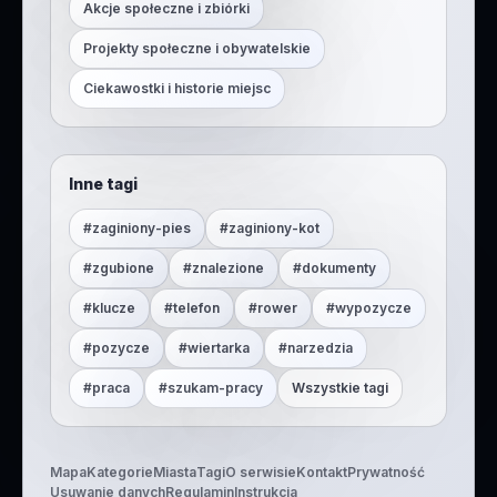
Akcje społeczne i zbiórki
Projekty społeczne i obywatelskie
Ciekawostki i historie miejsc
Inne tagi
#
zaginiony-pies
#
zaginiony-kot
#
zgubione
#
znalezione
#
dokumenty
#
klucze
#
telefon
#
rower
#
wypozycze
#
pozycze
#
wiertarka
#
narzedzia
#
praca
#
szukam-pracy
Wszystkie tagi
Mapa
Kategorie
Miasta
Tagi
O serwisie
Kontakt
Prywatność
Usuwanie danych
Regulamin
Instrukcja