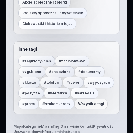
Akcje społeczne i zbiórki
Projekty społeczne i obywatelskie
Ciekawostki i historie miejsc
Inne tagi
#
zaginiony-pies
#
zaginiony-kot
#
zgubione
#
znalezione
#
dokumenty
#
klucze
#
telefon
#
rower
#
wypozycze
#
pozycze
#
wiertarka
#
narzedzia
#
praca
#
szukam-pracy
Wszystkie tagi
Mapa
Kategorie
Miasta
Tagi
O serwisie
Kontakt
Prywatność
Usuwanie danych
Regulamin
Instrukcja