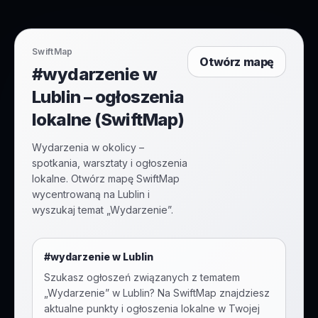
SwiftMap
Otwórz mapę
#wydarzenie w
Lublin – ogłoszenia
lokalne (SwiftMap)
Wydarzenia w okolicy –
spotkania, warsztaty i ogłoszenia
lokalne. Otwórz mapę SwiftMap
wycentrowaną na Lublin i
wyszukaj temat „Wydarzenie”.
#
wydarzenie
w
Lublin
Szukasz ogłoszeń związanych z tematem
„
Wydarzenie
” w
Lublin
? Na SwiftMap znajdziesz
aktualne punkty i ogłoszenia lokalne w Twojej