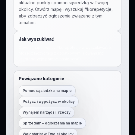
aktualne punkty i pomoc sąsiedzką w Twojej
okolicy. Otwórz mapę i wyszukaj #
korepetycje
,
aby zobaczyć ogłoszenia związane z tym
tematem.
Jak wyszukiwać
Otwórz mapę i wpisz #
korepetycje
w wyszukiwarce.
Możesz łączyć tagi z dodatkowymi słowami (np.
„#
korepetycje
pomoc-sasiedzka
”).
Powiązane kategorie
Pomoc sąsiedzka na mapie
Pożycz i wypożycz w okolicy
Wynajem narzędzi i rzeczy
Sprzedam – ogłoszenia na mapie
Wolontariat w Twojej okolicy