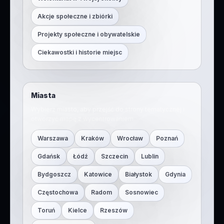
Akcje społeczne i zbiórki
Projekty społeczne i obywatelskie
Ciekawostki i historie miejsc
Miasta
Wybierz miasto, aby przejść do strony tematycznej i
otworzyć mapę z wycentrowaniem.
Warszawa
Kraków
Wrocław
Poznań
Gdańsk
Łódź
Szczecin
Lublin
Bydgoszcz
Katowice
Białystok
Gdynia
Częstochowa
Radom
Sosnowiec
Toruń
Kielce
Rzeszów