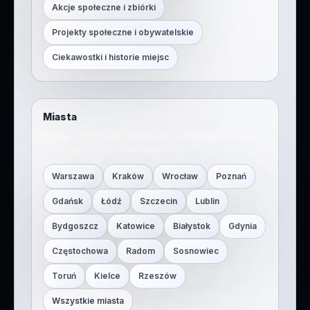
Akcje społeczne i zbiórki
Projekty społeczne i obywatelskie
Ciekawostki i historie miejsc
Miasta
Wybierz miasto, aby przejść do strony tematycznej i
otworzyć mapę z wycentrowaniem.
Warszawa
Kraków
Wrocław
Poznań
Gdańsk
Łódź
Szczecin
Lublin
Bydgoszcz
Katowice
Białystok
Gdynia
Częstochowa
Radom
Sosnowiec
Toruń
Kielce
Rzeszów
Wszystkie miasta