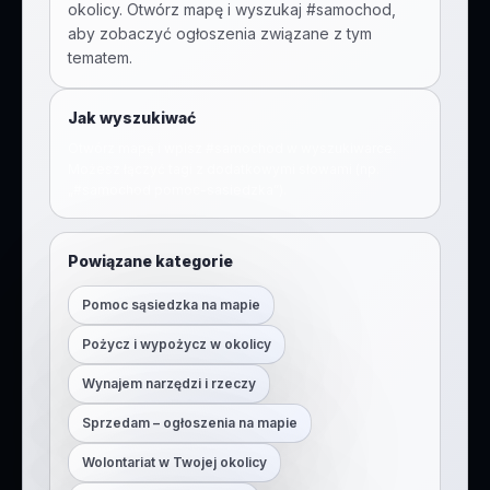
okolicy. Otwórz mapę i wyszukaj #
samochod
,
aby zobaczyć ogłoszenia związane z tym
tematem.
Jak wyszukiwać
Otwórz mapę i wpisz #
samochod
w wyszukiwarce.
Możesz łączyć tagi z dodatkowymi słowami (np.
„#
samochod
pomoc-sasiedzka
”).
Powiązane kategorie
Pomoc sąsiedzka na mapie
Pożycz i wypożycz w okolicy
Wynajem narzędzi i rzeczy
Sprzedam – ogłoszenia na mapie
Wolontariat w Twojej okolicy