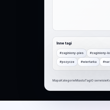
Inne tagi
#
zaginiony-pies
#
zaginiony-k
#
pozycze
#
wiertarka
#
nar
Mapa
Kategorie
Miasta
Tagi
O serwisie
K