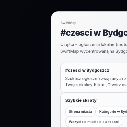
SwiftMap
#czesci w Bydgo
Części – ogłoszenia lokalne (mot
SwiftMap wycentrowaną na Bydgos
#
czesci
w
Bydgoszcz
Szukasz ogłoszeń związanych z
Twojej okolicy. Kliknij „Otwórz m
Szybkie skróty
Strona miasta
Kategorie w
By
Wszystkie miasta dla #
czesci