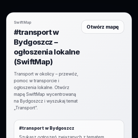
SwiftMap
Otwórz mapę
#transport w
Bydgoszcz –
ogłoszenia lokalne
(SwiftMap)
Transport w okolicy – przewóz,
pomoc w transporcie i
ogłoszenia lokalne. Otwórz
mapę SwiftMap wycentrowaną
na Bydgoszcz i wyszukaj temat
„Transport”.
#
transport
w
Bydgoszcz
Szukasz ogłoszeń związanych z tematem