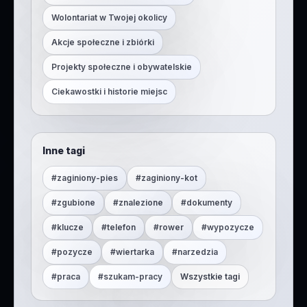
Wolontariat w Twojej okolicy
Akcje społeczne i zbiórki
Projekty społeczne i obywatelskie
Ciekawostki i historie miejsc
Inne tagi
#
zaginiony-pies
#
zaginiony-kot
#
zgubione
#
znalezione
#
dokumenty
#
klucze
#
telefon
#
rower
#
wypozycze
#
pozycze
#
wiertarka
#
narzedzia
#
praca
#
szukam-pracy
Wszystkie tagi