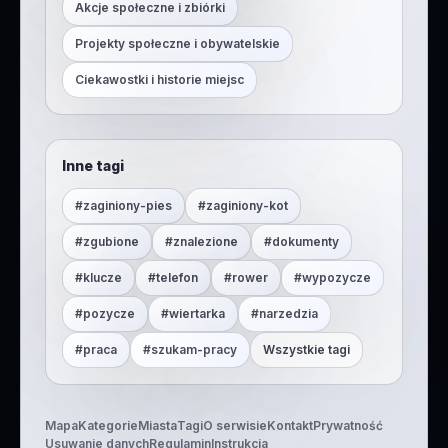
Akcje społeczne i zbiórki
Projekty społeczne i obywatelskie
Ciekawostki i historie miejsc
Inne tagi
#
zaginiony-pies
#
zaginiony-kot
#
zgubione
#
znalezione
#
dokumenty
#
klucze
#
telefon
#
rower
#
wypozycze
#
pozycze
#
wiertarka
#
narzedzia
#
praca
#
szukam-pracy
Wszystkie tagi
Mapa
Kategorie
Miasta
Tagi
O serwisie
Kontakt
Prywatność
Usuwanie danych
Regulamin
Instrukcja