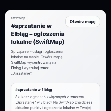
SwiftMap
Otwórz mapę
#sprzatanie w
Elbląg – ogłoszenia
lokalne (SwiftMap)
Sprzątanie – usługi i ogłoszenia
lokalne na mapie. Otwórz mapę
SwiftMap wycentrowaną na
Elbląg i wyszukaj temat
„Sprzątanie”.
#
sprzatanie
w
Elbląg
Szukasz ogłoszeń związanych z tematem
„
Sprzątanie
” w
Elbląg
? Na SwiftMap znajdziesz
aktualne punkty i ogłoszenia lokalne w Twojej