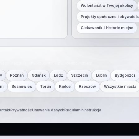
Wolontariat w Twojej okolicy
Projekty społeczne i obywatels
Ciekawostki i historie miejsc
ony tematycznej i otworzyć mapę z wycentrowaniem.
w
Poznań
Gdańsk
Łódź
Szczecin
Lublin
Bydgoszcz
om
Sosnowiec
Toruń
Kielce
Rzeszów
Wszystkie miasta
ontakt
Prywatność
Usuwanie danych
Regulamin
Instrukcja