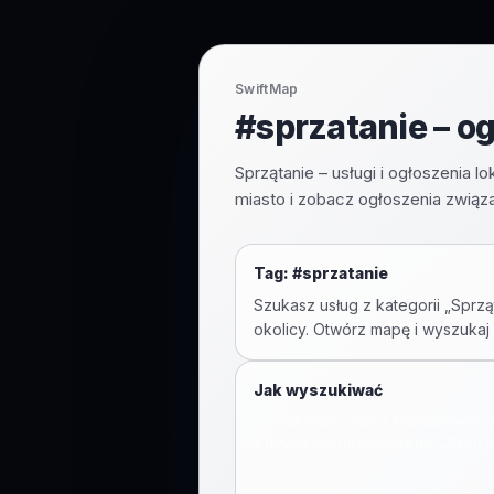
SwiftMap
#sprzatanie – o
Sprzątanie – usługi i ogłoszenia 
miasto i zobacz ogłoszenia związ
Tag: #
sprzatanie
Szukasz usług z kategorii „
Sprzą
okolicy. Otwórz mapę i wyszukaj
Jak wyszukiwać
Otwórz mapę i wpisz #
sprzatanie
w w
z dodatkowymi słowami (np. „#
sprza