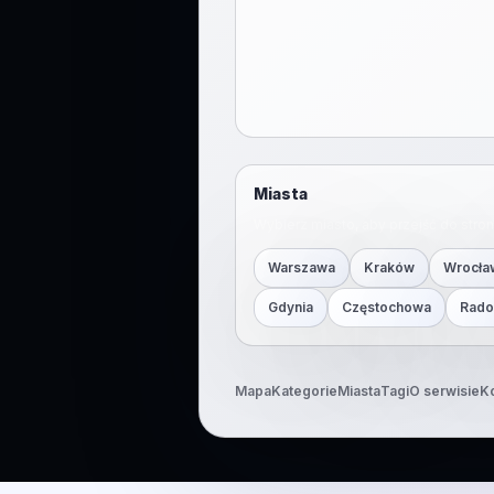
Miasta
Wybierz miasto, aby przejść do str
Warszawa
Kraków
Wrocła
Gdynia
Częstochowa
Rad
Mapa
Kategorie
Miasta
Tagi
O serwisie
K