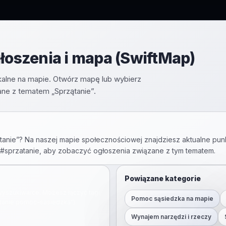
głoszenia i mapa (SwiftMap)
lokalne na mapie. Otwórz mapę lub wybierz
ane z tematem „Sprzątanie”.
tanie
”? Na naszej mapie społecznościowej znajdziesz aktualne pun
 #
sprzatanie
, aby zobaczyć ogłoszenia związane z tym tematem.
Powiązane kategorie
yszukiwarce. Możesz łączyć tagi
Pomoc sąsiedzka na mapie
tanie
pomoc-sasiedzka
”).
Wynajem narzędzi i rzeczy