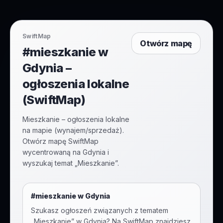
SwiftMap
Otwórz mapę
#mieszkanie w
Gdynia –
ogłoszenia lokalne
(SwiftMap)
Mieszkanie – ogłoszenia lokalne
na mapie (wynajem/sprzedaż).
Otwórz mapę SwiftMap
wycentrowaną na Gdynia i
wyszukaj temat „Mieszkanie”.
#
mieszkanie
w
Gdynia
Szukasz ogłoszeń związanych z tematem
„
Mieszkanie
” w
Gdynia
? Na SwiftMap znajdziesz