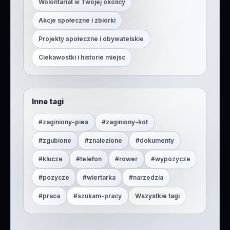
Wolontariat w Twojej okolicy
Akcje społeczne i zbiórki
Projekty społeczne i obywatelskie
Ciekawostki i historie miejsc
Inne tagi
#
zaginiony-pies
#
zaginiony-kot
#
zgubione
#
znalezione
#
dokumenty
#
klucze
#
telefon
#
rower
#
wypozycze
#
pozycze
#
wiertarka
#
narzedzia
#
praca
#
szukam-pracy
Wszystkie tagi