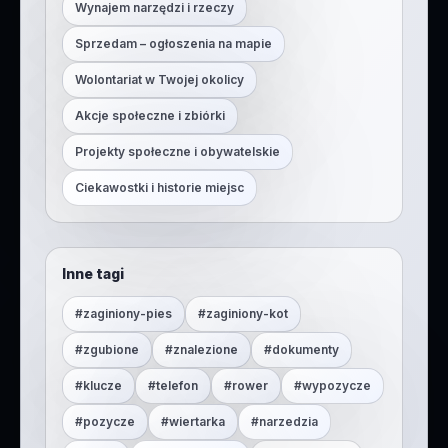
Wynajem narzędzi i rzeczy
Sprzedam – ogłoszenia na mapie
Wolontariat w Twojej okolicy
Akcje społeczne i zbiórki
Projekty społeczne i obywatelskie
Ciekawostki i historie miejsc
Inne tagi
#
zaginiony-pies
#
zaginiony-kot
#
zgubione
#
znalezione
#
dokumenty
#
klucze
#
telefon
#
rower
#
wypozycze
#
pozycze
#
wiertarka
#
narzedzia