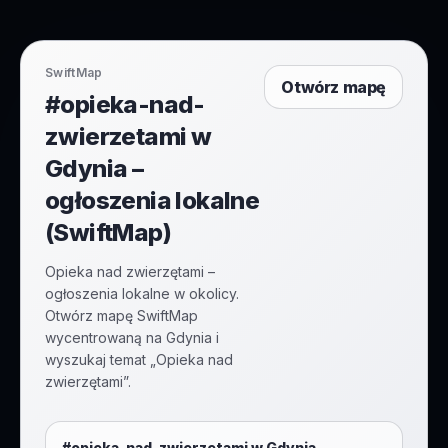
SwiftMap
Otwórz mapę
#opieka-nad-
zwierzetami w
Gdynia –
ogłoszenia lokalne
(SwiftMap)
Opieka nad zwierzętami –
ogłoszenia lokalne w okolicy.
Otwórz mapę SwiftMap
wycentrowaną na Gdynia i
wyszukaj temat „Opieka nad
zwierzętami”.
#
opieka-nad-zwierzetami
w
Gdynia