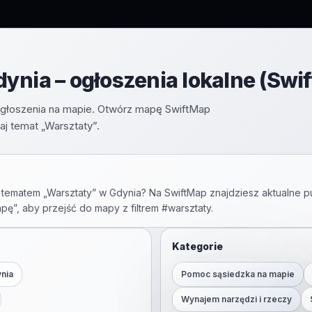
ynia – ogłoszenia lokalne (Swi
 ogłoszenia na mapie. Otwórz mapę SwiftMap
j temat „Warsztaty”.
 tematem „
Warsztaty
” w
Gdynia
? Na SwiftMap znajdziesz aktualne p
apę”, aby przejść do mapy z filtrem #
warsztaty
.
Kategorie
nia
Pomoc sąsiedzka na mapie
Wynajem narzędzi i rzeczy