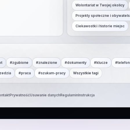
Wolontariat w Twojej okolicy
Projekty społeczne i obywatels
Ciekawostki i historie miejsc
ot
#
zgubione
#
znalezione
#
dokumenty
#
klucze
#
telefon
zedzia
#
praca
#
szukam-pracy
Wszystkie tagi
ontakt
Prywatność
Usuwanie danych
Regulamin
Instrukcja