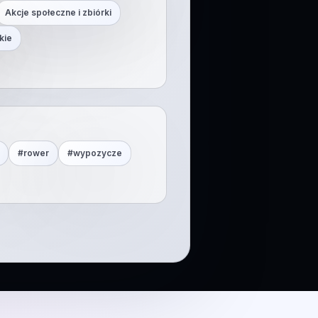
Akcje społeczne i zbiórki
kie
#
rower
#
wypozycze