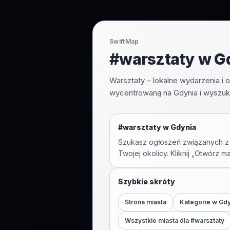
SwiftMap
#warsztaty w Gd
Warsztaty – lokalne wydarzenia i
wycentrowaną na Gdynia i wyszuka
#
warsztaty
w
Gdynia
Szukasz ogłoszeń związanych z
Twojej okolicy. Kliknij „Otwórz m
Szybkie skróty
Strona miasta
Kategorie w
Gdy
Wszystkie miasta dla #
warsztaty