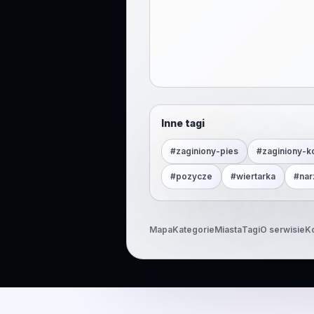
Inne tagi
#
zaginiony-pies
#
zaginiony-k
#
pozycze
#
wiertarka
#
nar
Mapa
Kategorie
Miasta
Tagi
O serwisie
K