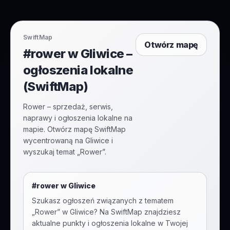
SwiftMap
Otwórz mapę
#rower w Gliwice –
ogłoszenia lokalne
(SwiftMap)
Rower – sprzedaż, serwis,
naprawy i ogłoszenia lokalne na
mapie. Otwórz mapę SwiftMap
wycentrowaną na Gliwice i
wyszukaj temat „Rower”.
#
rower
w
Gliwice
Szukasz ogłoszeń związanych z tematem
„
Rower
” w
Gliwice
? Na SwiftMap znajdziesz
aktualne punkty i ogłoszenia lokalne w Twojej