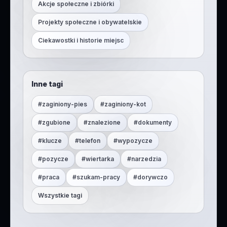
Akcje społeczne i zbiórki
Projekty społeczne i obywatelskie
Ciekawostki i historie miejsc
Inne tagi
#
zaginiony-pies
#
zaginiony-kot
#
zgubione
#
znalezione
#
dokumenty
#
klucze
#
telefon
#
wypozycze
#
pozycze
#
wiertarka
#
narzedzia
#
praca
#
szukam-pracy
#
dorywczo
Wszystkie tagi