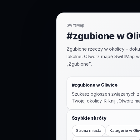
SwiftMap
#zgubione w Gli
Zgubione rzeczy w okolicy – dokum
lokalne. Otwórz mapę SwiftMap w
„Zgubione”.
#
zgubione
w
Gliwice
Szukasz ogłoszeń związanych z
Twojej okolicy. Kliknij „Otwórz m
Szybkie skróty
Strona miasta
Kategorie w
Gli