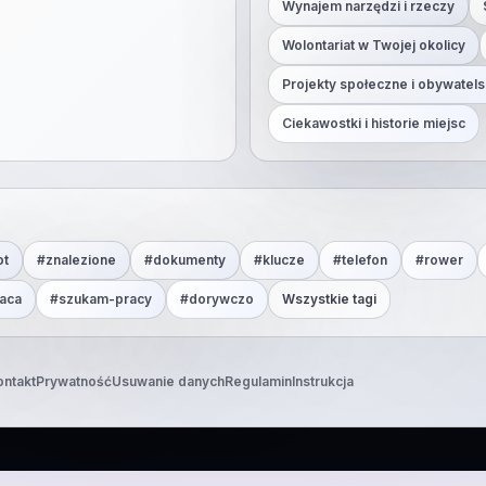
Wynajem narzędzi i rzeczy
Wolontariat w Twojej okolicy
Projekty społeczne i obywatels
Ciekawostki i historie miejsc
ot
#
znalezione
#
dokumenty
#
klucze
#
telefon
#
rower
aca
#
szukam-pracy
#
dorywczo
Wszystkie tagi
ontakt
Prywatność
Usuwanie danych
Regulamin
Instrukcja