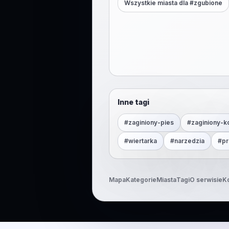
Wszystkie miasta dla #
zgubione
Inne tagi
#
zaginiony-pies
#
zaginiony-k
#
wiertarka
#
narzedzia
#
pr
Mapa
Kategorie
Miasta
Tagi
O serwisie
K