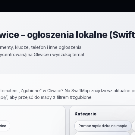
wice – ogłoszenia lokalne (Swif
enty, klucze, telefon i inne ogłoszenia
ycentrowaną na Gliwice i wyszukaj temat
 tematem „
Zgubione
” w
Gliwice
? Na SwiftMap znajdziesz aktualne p
apę”, aby przejść do mapy z filtrem #
zgubione
.
Kategorie
wice
Pomoc sąsiedzka na mapie