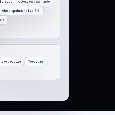
Sprzedam – ogłoszenia na mapie
Akcje społeczne i zbiórki
kie
#
wypozycze
#
pozycze