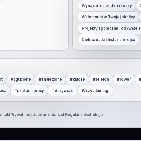
Wynajem narzędzi i rzeczy
Wolontariat w Twojej okolicy
Projekty społeczne i obywatels
Ciekawostki i historie miejsc
ot
#
zgubione
#
znalezione
#
klucze
#
telefon
#
rower
aca
#
szukam-pracy
#
dorywczo
Wszystkie tagi
ontakt
Prywatność
Usuwanie danych
Regulamin
Instrukcja