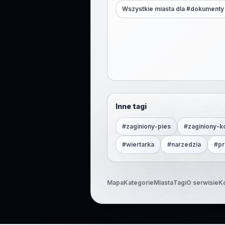
Wszystkie miasta dla #
dokumenty
Inne tagi
#
zaginiony-pies
#
zaginiony-k
#
wiertarka
#
narzedzia
#
pr
Mapa
Kategorie
Miasta
Tagi
O serwisie
K