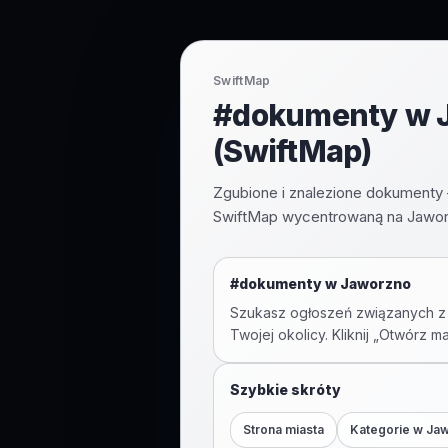
SwiftMap
#dokumenty w J
(SwiftMap)
Zgubione i znalezione dokumenty 
SwiftMap wycentrowaną na Jawor
#
dokumenty
w
Jaworzno
Szukasz ogłoszeń związanych z
Twojej okolicy. Kliknij „Otwórz m
Szybkie skróty
Strona miasta
Kategorie w
Ja