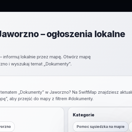
aworzno – ogłoszenia lokalne
– informuj lokalnie przez mapę. Otwórz mapę
zno i wyszukaj temat „Dokumenty”.
 tematem „
Dokumenty
” w
Jaworzno
? Na SwiftMap znajdziesz aktual
apę”, aby przejść do mapy z filtrem #
dokumenty
.
Kategorie
worzno
Pomoc sąsiedzka na mapie