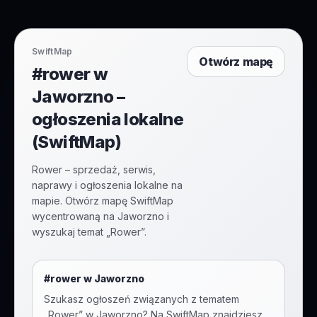
SwiftMap
Otwórz mapę
#rower w
Jaworzno –
ogłoszenia lokalne
(SwiftMap)
Rower – sprzedaż, serwis,
naprawy i ogłoszenia lokalne na
mapie. Otwórz mapę SwiftMap
wycentrowaną na Jaworzno i
wyszukaj temat „Rower”.
#
rower
w
Jaworzno
Szukasz ogłoszeń związanych z tematem
„
Rower
” w
Jaworzno
? Na SwiftMap znajdziesz