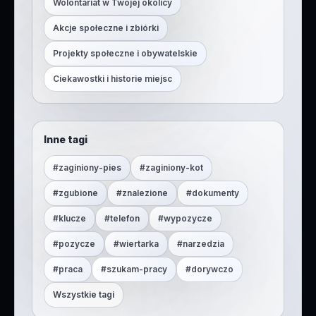
Wolontariat w Twojej okolicy
Akcje społeczne i zbiórki
Projekty społeczne i obywatelskie
Ciekawostki i historie miejsc
Inne tagi
#
zaginiony-pies
#
zaginiony-kot
#
zgubione
#
znalezione
#
dokumenty
#
klucze
#
telefon
#
wypozycze
#
pozycze
#
wiertarka
#
narzedzia
#
praca
#
szukam-pracy
#
dorywczo
Wszystkie tagi