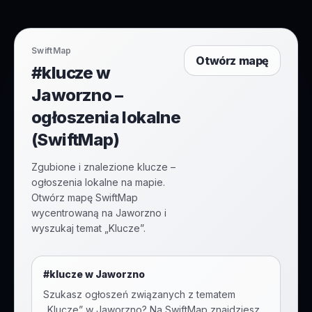
SwiftMap
Otwórz mapę
#klucze w
Jaworzno –
ogłoszenia lokalne
(SwiftMap)
Zgubione i znalezione klucze –
ogłoszenia lokalne na mapie.
Otwórz mapę SwiftMap
wycentrowaną na Jaworzno i
wyszukaj temat „Klucze”.
#
klucze
w
Jaworzno
Szukasz ogłoszeń związanych z tematem
„
Klucze
” w
Jaworzno
? Na SwiftMap znajdziesz