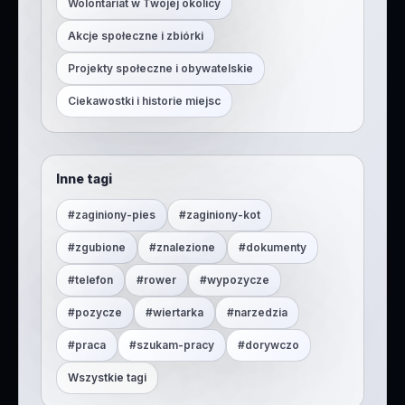
Wolontariat w Twojej okolicy
Akcje społeczne i zbiórki
Projekty społeczne i obywatelskie
Ciekawostki i historie miejsc
Inne tagi
#
zaginiony-pies
#
zaginiony-kot
#
zgubione
#
znalezione
#
dokumenty
#
telefon
#
rower
#
wypozycze
#
pozycze
#
wiertarka
#
narzedzia
#
praca
#
szukam-pracy
#
dorywczo
Wszystkie tagi