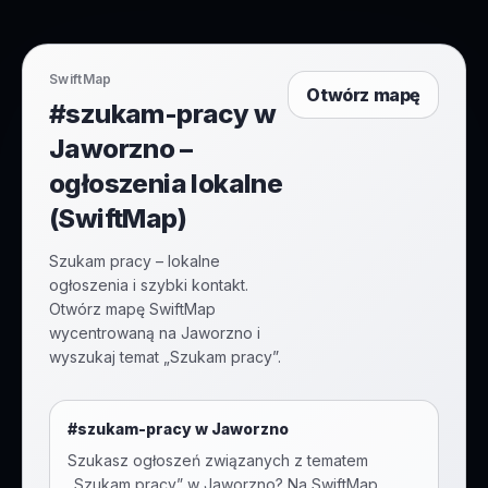
SwiftMap
Otwórz mapę
#szukam-pracy w
Jaworzno –
ogłoszenia lokalne
(SwiftMap)
Szukam pracy – lokalne
ogłoszenia i szybki kontakt.
Otwórz mapę SwiftMap
wycentrowaną na Jaworzno i
wyszukaj temat „Szukam pracy”.
#
szukam-pracy
w
Jaworzno
Szukasz ogłoszeń związanych z tematem
„
Szukam pracy
” w
Jaworzno
? Na SwiftMap