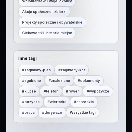
Wolontariat w Twojej okolicy
Akcje społeczne i zbiórki
Projekty społeczne i obywatelskie
Ciekawostki i historie miejsc
Inne tagi
#
zaginiony-pies
#
zaginiony-kot
#
zgubione
#
znalezione
#
dokumenty
#
klucze
#
telefon
#
rower
#
wypozycze
#
pozycze
#
wiertarka
#
narzedzia
#
praca
#
dorywczo
Wszystkie tagi