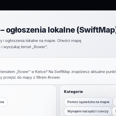
– ogłoszenia lokalne (SwiftMap
y i ogłoszenia lokalne na mapie. Otwórz mapę
 i wyszukaj temat „Rower”.
 tematem „
Rower
” w
Kielce
? Na SwiftMap znajdziesz aktualne punkt
by przejść do mapy z filtrem #
rower
.
Kategorie
lce
Pomoc sąsiedzka na mapie
Wynajem narzędzi i rzeczy