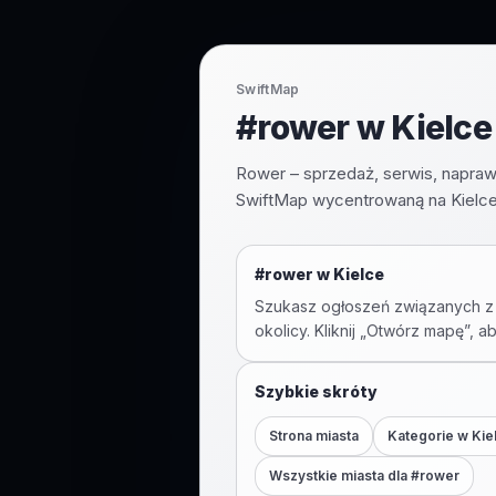
SwiftMap
#rower w Kielce 
Rower – sprzedaż, serwis, napraw
SwiftMap wycentrowaną na Kielce
#
rower
w
Kielce
Szukasz ogłoszeń związanych z
okolicy. Kliknij „Otwórz mapę”, a
Szybkie skróty
Strona miasta
Kategorie w
Kie
Wszystkie miasta dla #
rower