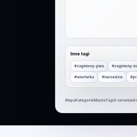
Inne tagi
#
zaginiony-pies
#
zaginiony-k
#
wiertarka
#
narzedzia
#
pr
Mapa
Kategorie
Miasta
Tagi
O serwisie
K