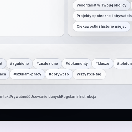
Wolontariat w Twojej okolicy
Projekty społeczne i obywatels
Ciekawostki i historie miejsc
ot
#
zgubione
#
znalezione
#
dokumenty
#
klucze
#
telefon
aca
#
szukam-pracy
#
dorywczo
Wszystkie tagi
ontakt
Prywatność
Usuwanie danych
Regulamin
Instrukcja