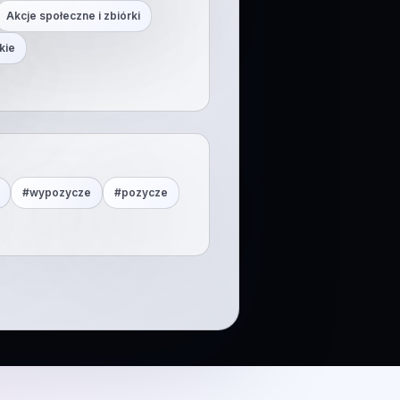
Akcje społeczne i zbiórki
kie
#
wypozycze
#
pozycze