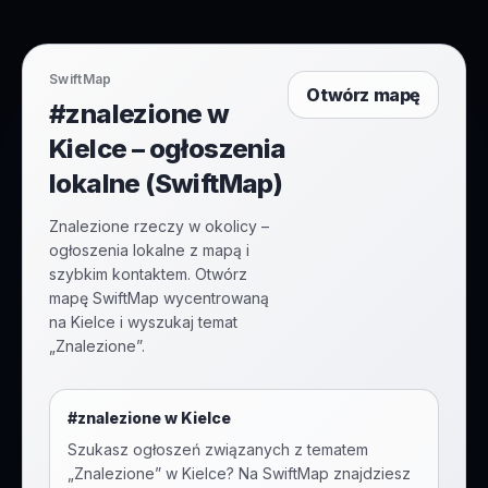
SwiftMap
Otwórz mapę
#znalezione w
Kielce – ogłoszenia
lokalne (SwiftMap)
Znalezione rzeczy w okolicy –
ogłoszenia lokalne z mapą i
szybkim kontaktem. Otwórz
mapę SwiftMap wycentrowaną
na Kielce i wyszukaj temat
„Znalezione”.
#
znalezione
w
Kielce
Szukasz ogłoszeń związanych z tematem
„
Znalezione
” w
Kielce
? Na SwiftMap znajdziesz