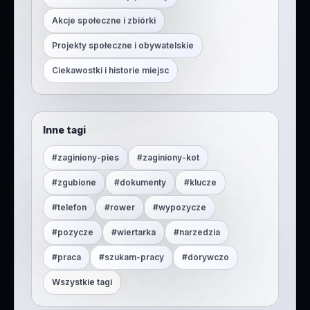
Akcje społeczne i zbiórki
Projekty społeczne i obywatelskie
Ciekawostki i historie miejsc
Inne tagi
#
zaginiony-pies
#
zaginiony-kot
#
zgubione
#
dokumenty
#
klucze
#
telefon
#
rower
#
wypozycze
#
pozycze
#
wiertarka
#
narzedzia
#
praca
#
szukam-pracy
#
dorywczo
Wszystkie tagi