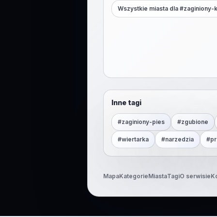
Wszystkie miasta dla #
zaginiony-
Inne tagi
#
zaginiony-pies
#
zgubione
#
wiertarka
#
narzedzia
#
pr
Mapa
Kategorie
Miasta
Tagi
O serwisie
K