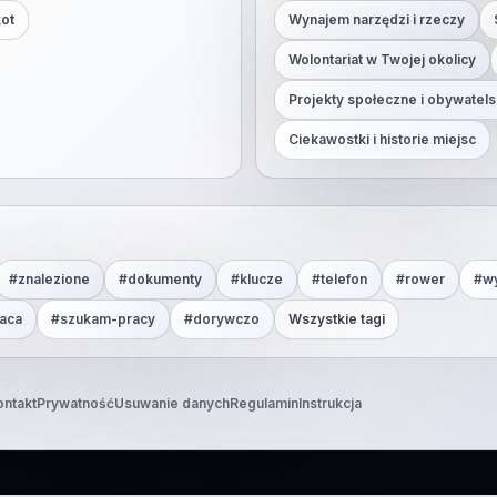
kot
Wynajem narzędzi i rzeczy
Wolontariat w Twojej okolicy
Projekty społeczne i obywatels
Ciekawostki i historie miejsc
#
znalezione
#
dokumenty
#
klucze
#
telefon
#
rower
#
w
aca
#
szukam-pracy
#
dorywczo
Wszystkie tagi
ontakt
Prywatność
Usuwanie danych
Regulamin
Instrukcja