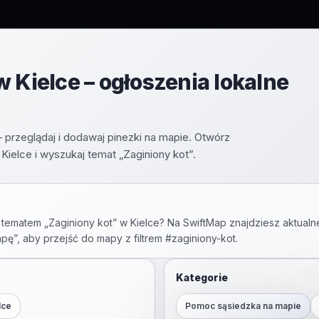
 Kielce – ogłoszenia lokalne
 przeglądaj i dodawaj pinezki na mapie. Otwórz
elce i wyszukaj temat „Zaginiony kot”.
 tematem „
Zaginiony kot
” w
Kielce
? Na SwiftMap znajdziesz aktualn
apę”, aby przejść do mapy z filtrem #
zaginiony-kot
.
Kategorie
lce
Pomoc sąsiedzka na mapie