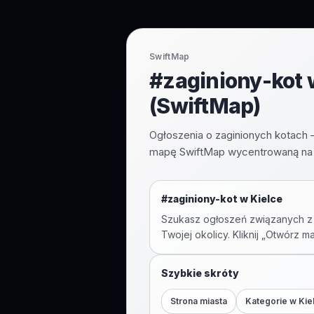
SwiftMap
#zaginiony-kot w
(SwiftMap)
Ogłoszenia o zaginionych kotach –
mapę SwiftMap wycentrowaną na Ki
#
zaginiony-kot
w
Kielce
Szukasz ogłoszeń związanych z
Twojej okolicy. Kliknij „Otwórz m
Szybkie skróty
Strona miasta
Kategorie w
Kie