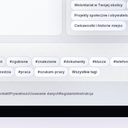
Wolontariat w Twojej okolicy
Projekty społeczne i obywatels
Ciekawostki i historie miejsc
ot
#
zgubione
#
znalezione
#
dokumenty
#
klucze
#
telefon
zedzia
#
praca
#
szukam-pracy
Wszystkie tagi
ontakt
Prywatność
Usuwanie danych
Regulamin
Instrukcja