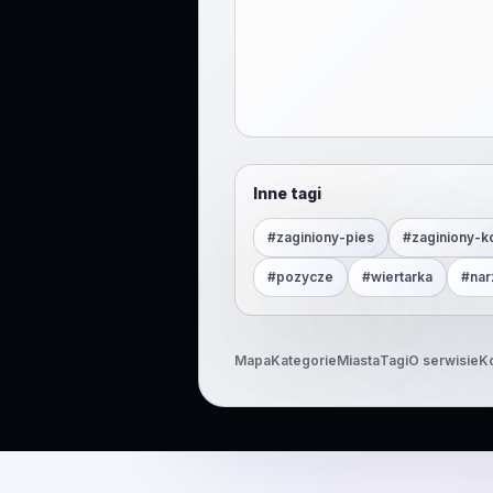
Inne tagi
#
zaginiony-pies
#
zaginiony-k
#
pozycze
#
wiertarka
#
nar
Mapa
Kategorie
Miasta
Tagi
O serwisie
K