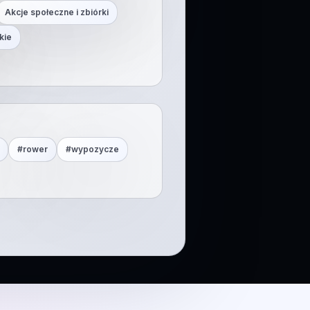
Akcje społeczne i zbiórki
kie
#
rower
#
wypozycze