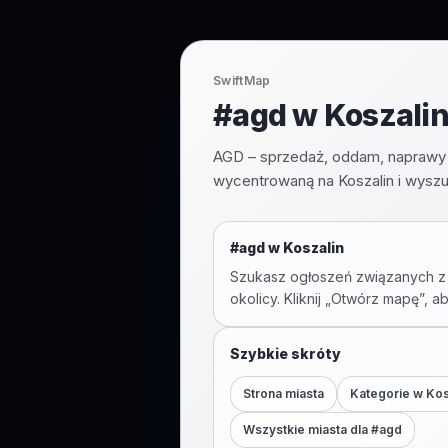
SwiftMap
#agd w Koszalin
AGD – sprzedaż, oddam, naprawy 
wycentrowaną na Koszalin i wyszu
#
agd
w
Koszalin
Szukasz ogłoszeń związanych z
okolicy. Kliknij „Otwórz mapę”, a
Szybkie skróty
Strona miasta
Kategorie w
Kos
Wszystkie miasta dla #
agd