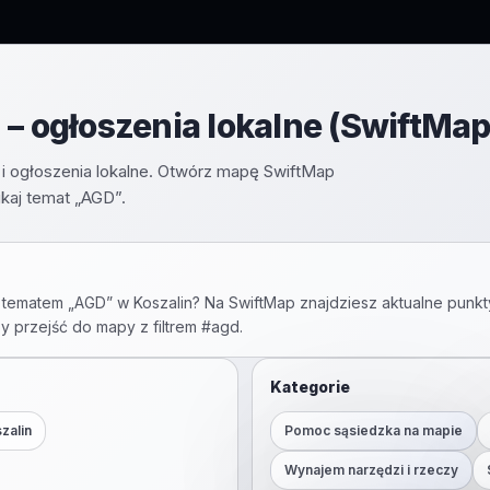
 – ogłoszenia lokalne (SwiftMap
i ogłoszenia lokalne. Otwórz mapę SwiftMap
kaj temat „AGD”.
 tematem „
AGD
” w
Koszalin
? Na SwiftMap znajdziesz aktualne punkt
by przejść do mapy z filtrem #
agd
.
Kategorie
zalin
Pomoc sąsiedzka na mapie
Wynajem narzędzi i rzeczy