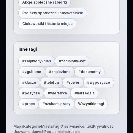
Akcje społeczne i zbiórki
Projekty społeczne i obywatelskie
Ciekawostki i historie miejsc
Inne tagi
#
zaginiony-pies
#
zaginiony-kot
#
zgubione
#
znalezione
#
dokumenty
#
klucze
#
telefon
#
rower
#
wypozycze
#
pozycze
#
wiertarka
#
narzedzia
#
praca
#
szukam-pracy
Wszystkie tagi
Mapa
Kategorie
Miasta
Tagi
O serwisie
Kontakt
Prywatność
Usuwanie danych
Regulamin
Instrukcja