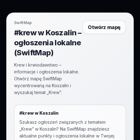
SwiftMap
Otwórz mapę
#krew w Koszalin –
ogłoszenia lokalne
(SwiftMap)
Krew i krwiodawstwo –
informacje i ogłoszenia lokalne.
Otwórz mapę SwiftMap
wycentrowaną na Koszalin i
wyszukaj temat „Krew”.
#
krew
w
Koszalin
Szukasz ogłoszeń związanych z tematem
„
Krew
” w
Koszalin
? Na SwiftMap znajdziesz
aktualne punkty i ogłoszenia lokalne w Twojej