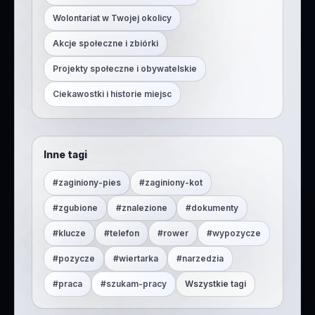
Wolontariat w Twojej okolicy
Akcje społeczne i zbiórki
Projekty społeczne i obywatelskie
Ciekawostki i historie miejsc
Inne tagi
#
zaginiony-pies
#
zaginiony-kot
#
zgubione
#
znalezione
#
dokumenty
#
klucze
#
telefon
#
rower
#
wypozycze
#
pozycze
#
wiertarka
#
narzedzia
#
praca
#
szukam-pracy
Wszystkie tagi