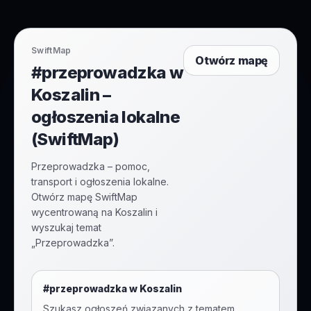
SwiftMap
Otwórz mapę
#przeprowadzka w
Koszalin –
ogłoszenia lokalne
(SwiftMap)
Przeprowadzka – pomoc,
transport i ogłoszenia lokalne.
Otwórz mapę SwiftMap
wycentrowaną na Koszalin i
wyszukaj temat
„Przeprowadzka”.
#
przeprowadzka
w
Koszalin
Szukasz ogłoszeń związanych z tematem