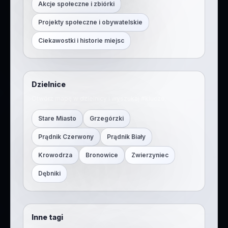
Akcje społeczne i zbiórki
Projekty społeczne i obywatelskie
Ciekawostki i historie miejsc
Dzielnice
Otwórz mapę w dzielnicy i wyszukaj #
klucze
.
Stare Miasto
Grzegórzki
Prądnik Czerwony
Prądnik Biały
Krowodrza
Bronowice
Zwierzyniec
Dębniki
Inne tagi