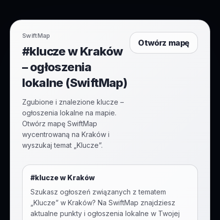
SwiftMap
Otwórz mapę
#klucze w Kraków
– ogłoszenia
lokalne (SwiftMap)
Zgubione i znalezione klucze –
ogłoszenia lokalne na mapie.
Otwórz mapę SwiftMap
wycentrowaną na Kraków i
wyszukaj temat „Klucze”.
#
klucze
w
Kraków
Szukasz ogłoszeń związanych z tematem
„
Klucze
” w
Kraków
? Na SwiftMap znajdziesz
aktualne punkty i ogłoszenia lokalne w Twojej