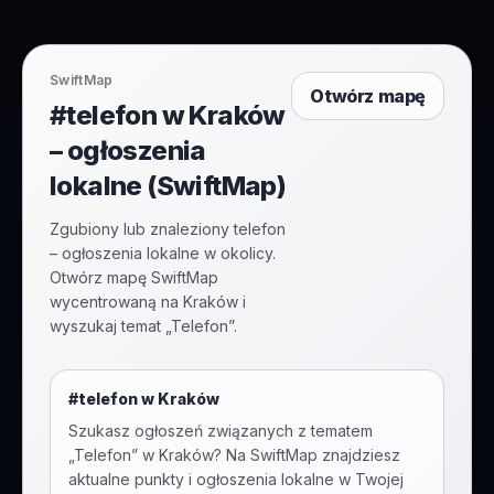
SwiftMap
Otwórz mapę
#telefon w Kraków
– ogłoszenia
lokalne (SwiftMap)
Zgubiony lub znaleziony telefon
– ogłoszenia lokalne w okolicy.
Otwórz mapę SwiftMap
wycentrowaną na Kraków i
wyszukaj temat „Telefon”.
#
telefon
w
Kraków
Szukasz ogłoszeń związanych z tematem
„
Telefon
” w
Kraków
? Na SwiftMap znajdziesz
aktualne punkty i ogłoszenia lokalne w Twojej