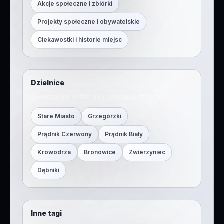
Akcje społeczne i zbiórki
Projekty społeczne i obywatelskie
Ciekawostki i historie miejsc
Dzielnice
Otwórz mapę w dzielnicy i wyszukaj #
telefon
.
Stare Miasto
Grzegórzki
Prądnik Czerwony
Prądnik Biały
Krowodrza
Bronowice
Zwierzyniec
Dębniki
Inne tagi