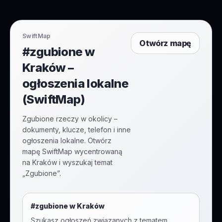
SwiftMap
Otwórz mapę
#zgubione w
Kraków –
ogłoszenia lokalne
(SwiftMap)
Zgubione rzeczy w okolicy –
dokumenty, klucze, telefon i inne
ogłoszenia lokalne. Otwórz
mapę SwiftMap wycentrowaną
na Kraków i wyszukaj temat
„Zgubione”.
#
zgubione
w
Kraków
Szukasz ogłoszeń związanych z tematem