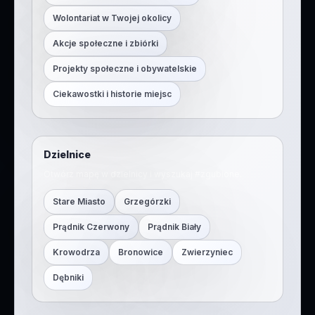
Wolontariat w Twojej okolicy
Akcje społeczne i zbiórki
Projekty społeczne i obywatelskie
Ciekawostki i historie miejsc
Dzielnice
Otwórz mapę w dzielnicy i wyszukaj #
zgubione
.
Stare Miasto
Grzegórzki
Prądnik Czerwony
Prądnik Biały
Krowodrza
Bronowice
Zwierzyniec
Dębniki