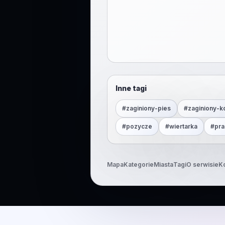
Inne tagi
#
zaginiony-pies
#
zaginiony-k
#
pozycze
#
wiertarka
#
pra
Mapa
Kategorie
Miasta
Tagi
O serwisie
K