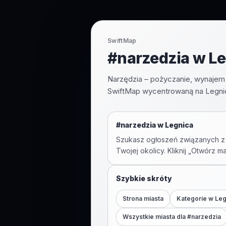
SwiftMap
#narzedzia w Le
Narzędzia – pożyczanie, wynajem 
SwiftMap wycentrowaną na Legnic
#
narzedzia
w
Legnica
Szukasz ogłoszeń związanych z
Twojej okolicy. Kliknij „Otwórz m
Szybkie skróty
Strona miasta
Kategorie w
Leg
Wszystkie miasta dla #
narzedzia