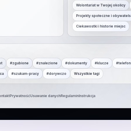
Wolontariat w Twojej okolicy
Projekty społeczne i obywatels
Ciekawostki i historie miejsc
ot
#
zgubione
#
znalezione
#
dokumenty
#
klucze
#
telefon
ca
#
szukam-pracy
#
dorywczo
Wszystkie tagi
ontakt
Prywatność
Usuwanie danych
Regulamin
Instrukcja