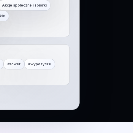
Akcje społeczne i zbiórki
kie
#
rower
#
wypozycze