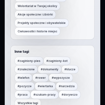
Wolontariat w Twojej okolicy
Akcje społeczne i zbiórki
Projekty społeczne i obywatelskie
Ciekawostki i historie miejsc
Inne tagi
#
zaginiony-pies
#
zaginiony-kot
#
znalezione
#
dokumenty
#
klucze
#
telefon
#
rower
#
wypozycze
#
pozycze
#
wiertarka
#
narzedzia
#
praca
#
szukam-pracy
#
dorywczo
Wszystkie tagi