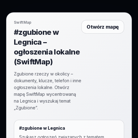
SwiftMap
Otwórz mapę
#zgubione w
Legnica –
ogłoszenia lokalne
(SwiftMap)
Zgubione rzeczy w okolicy –
dokumenty, klucze, telefon i inne
ogłoszenia lokalne. Otwórz
mapę SwiftMap wycentrowaną
na Legnica i wyszukaj temat
„Zgubione”.
#
zgubione
w
Legnica
Szukasz ogłoszeń związanych z tematem