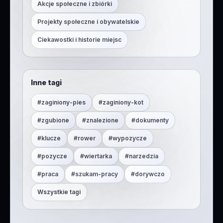
Akcje społeczne i zbiórki
Projekty społeczne i obywatelskie
Ciekawostki i historie miejsc
Inne tagi
#
zaginiony-pies
#
zaginiony-kot
#
zgubione
#
znalezione
#
dokumenty
#
klucze
#
rower
#
wypozycze
#
pozycze
#
wiertarka
#
narzedzia
#
praca
#
szukam-pracy
#
dorywczo
Wszystkie tagi