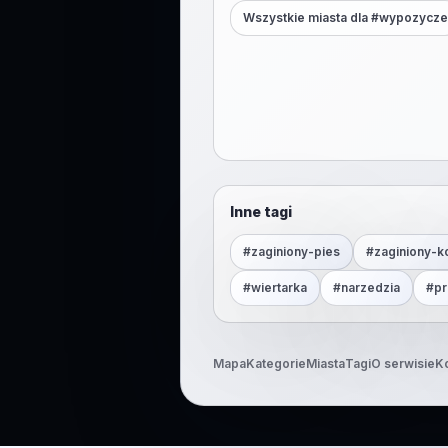
Wszystkie miasta dla #
wypozycze
Inne tagi
#
zaginiony-pies
#
zaginiony-k
#
wiertarka
#
narzedzia
#
pr
Mapa
Kategorie
Miasta
Tagi
O serwisie
K