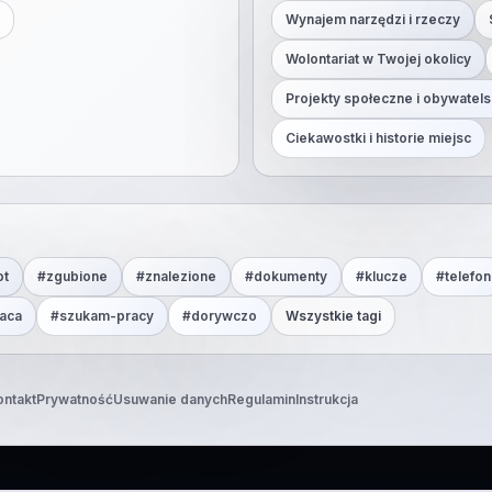
Wynajem narzędzi i rzeczy
Wolontariat w Twojej okolicy
Projekty społeczne i obywatels
Ciekawostki i historie miejsc
ot
#
zgubione
#
znalezione
#
dokumenty
#
klucze
#
telefon
aca
#
szukam-pracy
#
dorywczo
Wszystkie tagi
ontakt
Prywatność
Usuwanie danych
Regulamin
Instrukcja