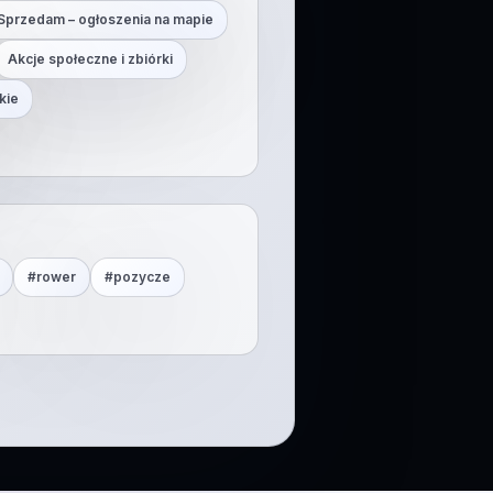
Sprzedam – ogłoszenia na mapie
Akcje społeczne i zbiórki
kie
#
rower
#
pozycze