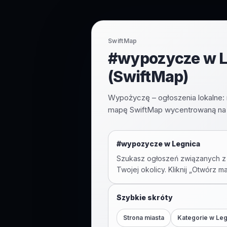
SwiftMap
#wypozycze w Le
(SwiftMap)
Wypożyczę – ogłoszenia lokalne: n
mapę SwiftMap wycentrowaną na 
#
wypozycze
w
Legnica
Szukasz ogłoszeń związanych z
Twojej okolicy. Kliknij „Otwórz m
Szybkie skróty
Strona miasta
Kategorie w
Leg