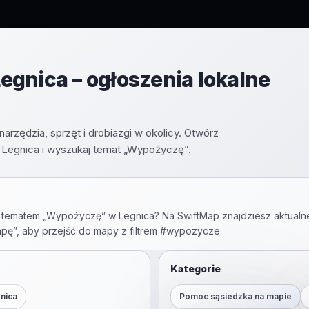
gnica – ogłoszenia lokalne
arzędzia, sprzęt i drobiazgi w okolicy. Otwórz
Legnica i wyszukaj temat „Wypożyczę”.
 tematem „
Wypożyczę
” w
Legnica
? Na SwiftMap znajdziesz aktualn
apę”, aby przejść do mapy z filtrem #
wypozycze
.
Kategorie
nica
Pomoc sąsiedzka na mapie