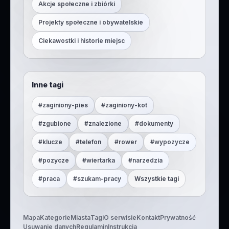
Akcje społeczne i zbiórki
Projekty społeczne i obywatelskie
Ciekawostki i historie miejsc
Inne tagi
#
zaginiony-pies
#
zaginiony-kot
#
zgubione
#
znalezione
#
dokumenty
#
klucze
#
telefon
#
rower
#
wypozycze
#
pozycze
#
wiertarka
#
narzedzia
#
praca
#
szukam-pracy
Wszystkie tagi
Mapa
Kategorie
Miasta
Tagi
O serwisie
Kontakt
Prywatność
Usuwanie danych
Regulamin
Instrukcja