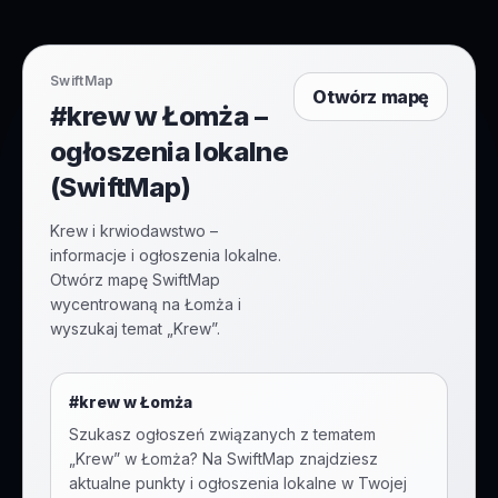
SwiftMap
Otwórz mapę
#krew w Łomża –
ogłoszenia lokalne
(SwiftMap)
Krew i krwiodawstwo –
informacje i ogłoszenia lokalne.
Otwórz mapę SwiftMap
wycentrowaną na Łomża i
wyszukaj temat „Krew”.
#
krew
w
Łomża
Szukasz ogłoszeń związanych z tematem
„
Krew
” w
Łomża
? Na SwiftMap znajdziesz
aktualne punkty i ogłoszenia lokalne w Twojej