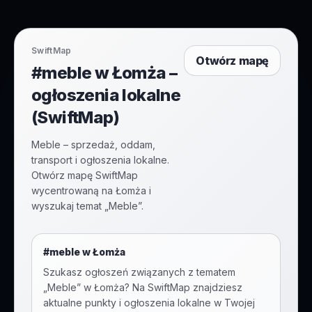
SwiftMap
Otwórz mapę
#meble w Łomża –
ogłoszenia lokalne
(SwiftMap)
Meble – sprzedaż, oddam,
transport i ogłoszenia lokalne.
Otwórz mapę SwiftMap
wycentrowaną na Łomża i
wyszukaj temat „Meble”.
#
meble
w
Łomża
Szukasz ogłoszeń związanych z tematem
„
Meble
” w
Łomża
? Na SwiftMap znajdziesz
aktualne punkty i ogłoszenia lokalne w Twojej