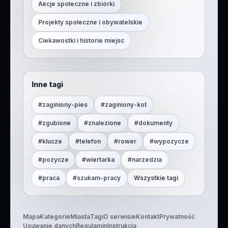
Akcje społeczne i zbiórki
Projekty społeczne i obywatelskie
Ciekawostki i historie miejsc
Inne tagi
#
zaginiony-pies
#
zaginiony-kot
#
zgubione
#
znalezione
#
dokumenty
#
klucze
#
telefon
#
rower
#
wypozycze
#
pozycze
#
wiertarka
#
narzedzia
#
praca
#
szukam-pracy
Wszystkie tagi
Mapa
Kategorie
Miasta
Tagi
O serwisie
Kontakt
Prywatność
Usuwanie danych
Regulamin
Instrukcja