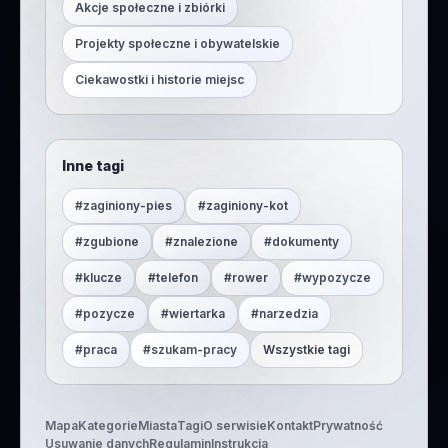
Akcje społeczne i zbiórki
Projekty społeczne i obywatelskie
Ciekawostki i historie miejsc
Inne tagi
#
zaginiony-pies
#
zaginiony-kot
#
zgubione
#
znalezione
#
dokumenty
#
klucze
#
telefon
#
rower
#
wypozycze
#
pozycze
#
wiertarka
#
narzedzia
#
praca
#
szukam-pracy
Wszystkie tagi
Mapa
Kategorie
Miasta
Tagi
O serwisie
Kontakt
Prywatność
Usuwanie danych
Regulamin
Instrukcja