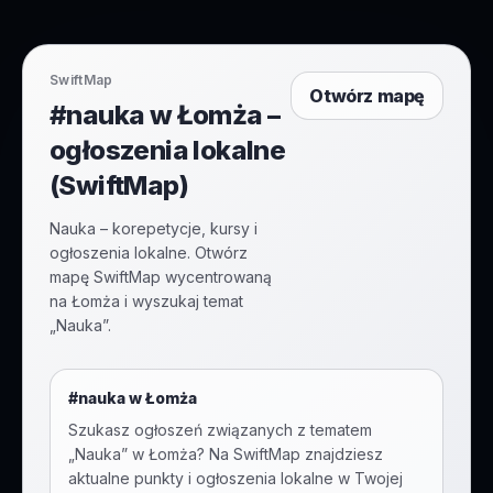
SwiftMap
Otwórz mapę
#nauka w Łomża –
ogłoszenia lokalne
(SwiftMap)
Nauka – korepetycje, kursy i
ogłoszenia lokalne. Otwórz
mapę SwiftMap wycentrowaną
na Łomża i wyszukaj temat
„Nauka”.
#
nauka
w
Łomża
Szukasz ogłoszeń związanych z tematem
„
Nauka
” w
Łomża
? Na SwiftMap znajdziesz
aktualne punkty i ogłoszenia lokalne w Twojej