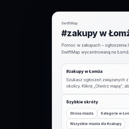
SwiftMap
#zakupy w Łomża
Pomoc w zakupach – ogłoszenia l
SwiftMap wycentrowaną na Łomża 
#
zakupy
w
Łomża
Szukasz ogłoszeń związanych z
okolicy. Kliknij „Otwórz mapę”, a
Szybkie skróty
Strona miasta
Kategorie w
Ło
Wszystkie miasta dla #
zakupy