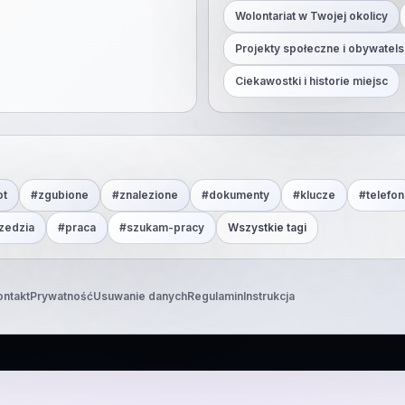
Wolontariat w Twojej okolicy
Projekty społeczne i obywatels
Ciekawostki i historie miejsc
ot
#
zgubione
#
znalezione
#
dokumenty
#
klucze
#
telefon
zedzia
#
praca
#
szukam-pracy
Wszystkie tagi
ontakt
Prywatność
Usuwanie danych
Regulamin
Instrukcja