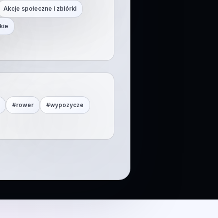
Akcje społeczne i zbiórki
kie
#
rower
#
wypozycze