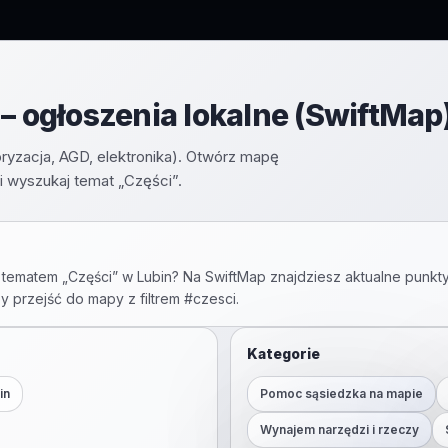
– ogłoszenia lokalne (SwiftMap
oryzacja, AGD, elektronika). Otwórz mapę
 wyszukaj temat „Części”.
 tematem „
Części
” w
Lubin
? Na SwiftMap znajdziesz aktualne punkty
by przejść do mapy z filtrem #
czesci
.
Kategorie
in
Pomoc sąsiedzka na mapie
Wynajem narzędzi i rzeczy