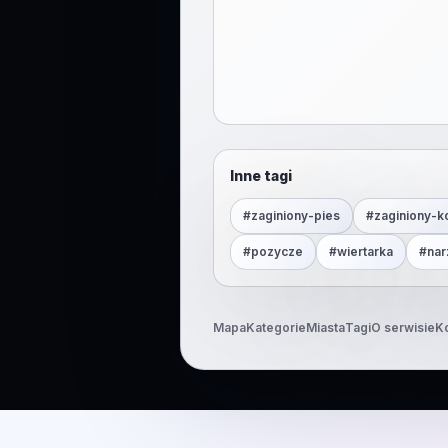
Inne tagi
#
zaginiony-pies
#
zaginiony-k
#
pozycze
#
wiertarka
#
nar
Mapa
Kategorie
Miasta
Tagi
O serwisie
K