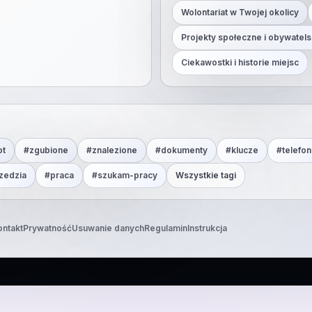
Wolontariat w Twojej okolicy
Projekty społeczne i obywatels
Ciekawostki i historie miejsc
ot
#
zgubione
#
znalezione
#
dokumenty
#
klucze
#
telefon
zedzia
#
praca
#
szukam-pracy
Wszystkie tagi
ontakt
Prywatność
Usuwanie danych
Regulamin
Instrukcja