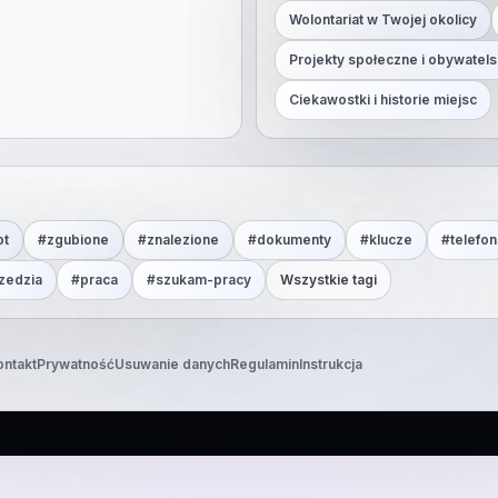
Wolontariat w Twojej okolicy
Projekty społeczne i obywatels
Ciekawostki i historie miejsc
ot
#
zgubione
#
znalezione
#
dokumenty
#
klucze
#
telefon
zedzia
#
praca
#
szukam-pracy
Wszystkie tagi
ontakt
Prywatność
Usuwanie danych
Regulamin
Instrukcja