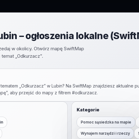
bin – ogłoszenia lokalne (Swif
zedaj w okolicy. Otwórz mapę SwiftMap
 temat „Odkurzacz”.
 tematem „
Odkurzacz
” w
Lubin
? Na SwiftMap znajdziesz aktualne pu
apę”, aby przejść do mapy z filtrem #
odkurzacz
.
Kategorie
in
Pomoc sąsiedzka na mapie
Wynajem narzędzi i rzeczy