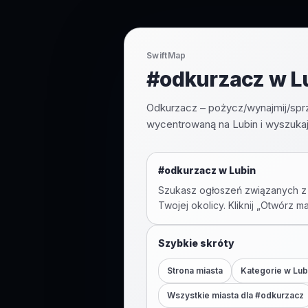
SwiftMap
#odkurzacz w Lu
Odkurzacz – pożycz/wynajmij/spr
wycentrowaną na Lubin i wyszukaj
#
odkurzacz
w
Lubin
Szukasz ogłoszeń związanych z
Twojej okolicy. Kliknij „Otwórz m
Szybkie skróty
Strona miasta
Kategorie w
Lub
Wszystkie miasta dla #
odkurzacz