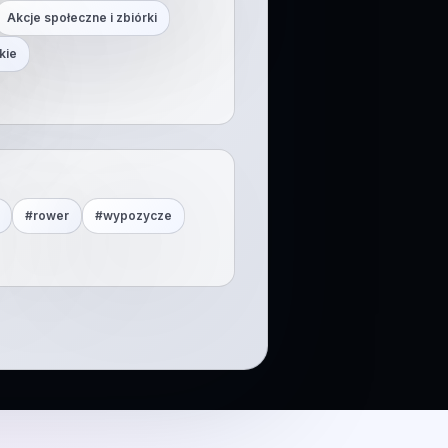
Akcje społeczne i zbiórki
kie
#
rower
#
wypozycze