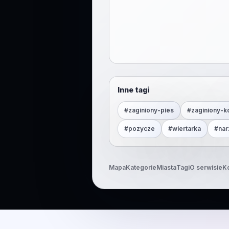
Inne tagi
#
zaginiony-pies
#
zaginiony-k
#
pozycze
#
wiertarka
#
nar
Mapa
Kategorie
Miasta
Tagi
O serwisie
K