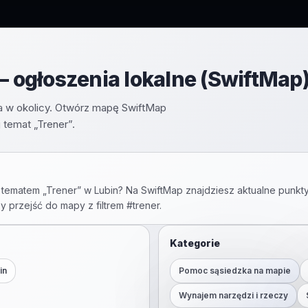
– ogłoszenia lokalne (SwiftMap
nia w okolicy. Otwórz mapę SwiftMap
 temat „Trener”.
 tematem „
Trener
” w
Lubin
? Na SwiftMap znajdziesz aktualne punkty
by przejść do mapy z filtrem #
trener
.
Kategorie
in
Pomoc sąsiedzka na mapie
Wynajem narzędzi i rzeczy