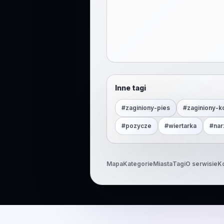
Inne tagi
#
zaginiony-pies
#
zaginiony-k
#
pozycze
#
wiertarka
#
nar
Mapa
Kategorie
Miasta
Tagi
O serwisie
K