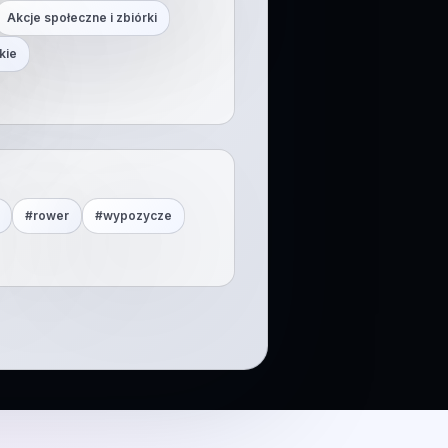
Akcje społeczne i zbiórki
kie
#
rower
#
wypozycze