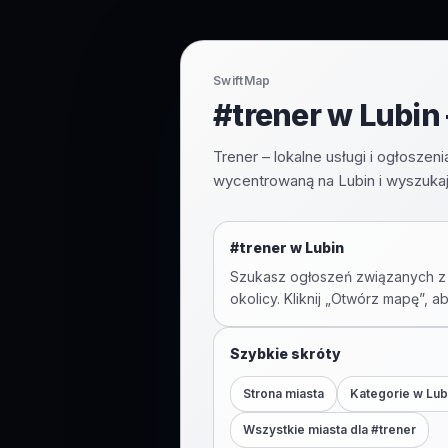
SwiftMap
#trener w Lubin 
Trener – lokalne usługi i ogłosze
wycentrowaną na Lubin i wyszukaj
#
trener
w
Lubin
Szukasz ogłoszeń związanych z
okolicy. Kliknij „Otwórz mapę”, a
Szybkie skróty
Strona miasta
Kategorie w
Lub
Wszystkie miasta dla #
trener