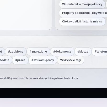
Wolontariat w Twojej okolicy
Projekty społeczne i obywatels
Ciekawostki i historie miejsc
ot
#
zgubione
#
znalezione
#
dokumenty
#
klucze
#
telefon
zedzia
#
praca
#
szukam-pracy
Wszystkie tagi
ontakt
Prywatność
Usuwanie danych
Regulamin
Instrukcja