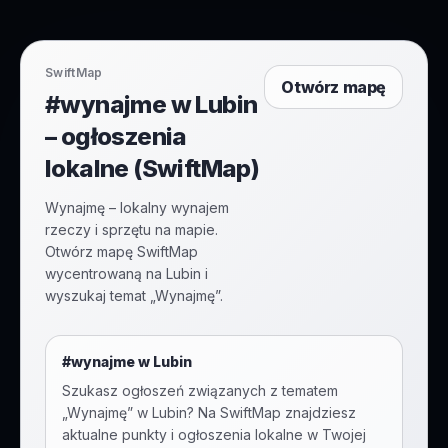
SwiftMap
Otwórz mapę
#wynajme w Lubin
– ogłoszenia
lokalne (SwiftMap)
Wynajmę – lokalny wynajem
rzeczy i sprzętu na mapie.
Otwórz mapę SwiftMap
wycentrowaną na Lubin i
wyszukaj temat „Wynajmę”.
#
wynajme
w
Lubin
Szukasz ogłoszeń związanych z tematem
„
Wynajmę
” w
Lubin
? Na SwiftMap znajdziesz
aktualne punkty i ogłoszenia lokalne w Twojej