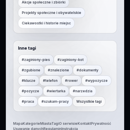
Akcje społeczne i zbiórki
Projekty społeczne i obywatelskie
Ciekawostki i historie miejsc
Inne tagi
#
zaginiony-pies
#
zaginiony-kot
#
zgubione
#
znalezione
#
dokumenty
#
klucze
#
telefon
#
rower
#
wypozycze
#
pozycze
#
wiertarka
#
narzedzia
#
praca
#
szukam-pracy
Wszystkie tagi
Mapa
Kategorie
Miasta
Tagi
O serwisie
Kontakt
Prywatność
Usuwanie danych
Regulamin
Instrukcja